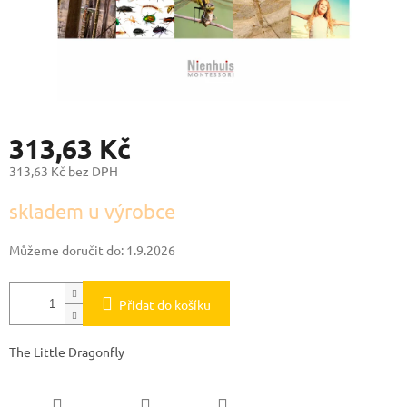
313,63 Kč
313,63 Kč bez DPH
Měrná
skladem u výrobce
cena:
Můžeme doručit do:
1.9.2026
Přidat do košíku
The Little Dragonfly