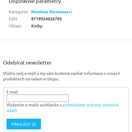
Doplňkové parametry
Kategorie
:
Nienhuis Montessori
EAN
:
8719924026783
Oblast
:
Knihy
Z
á
p
a
Odebírat newsletter
t
Vložte svůj e-mail a my vám budeme zasílat informace o nových
í
produktech na našem e-shopu.
E-mail
Vložením e-mailu souhlasíte s
podmínkami ochrany osobních
údajů
PŘIHLÁSIT SE