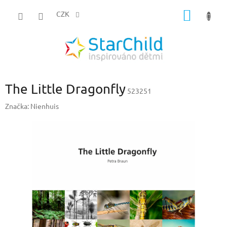
Přejít
NÁKUP
na
CZK
obsah
KOŠÍK
The Little Dragonfly
523251
Značka:
Nienhuis