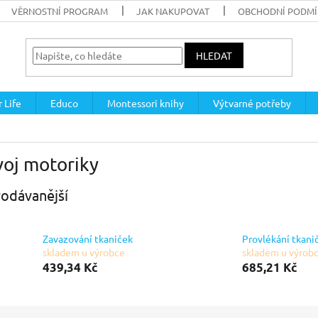
VĚRNOSTNÍ PROGRAM
JAK NAKUPOVAT
OBCHODNÍ PODM
HLEDAT
 Life
Educo
Montessori knihy
Výtvarné potřeby
voj motoriky
odávanější
Zavazování tkaniček
Provlékání tkani
skladem u výrobce
skladem u výrob
439,34 Kč
685,21 Kč