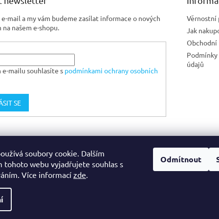
 newsletter
Informa
j e-mail a my vám budeme zasílat informace o nových
Věrnostní
 na našem e-shopu.
Jak nakup
Obchodní
Podmínky 
údajů
 e-mailu souhlasíte s
podmínkami ochrany osobních
ÁSIT SE
Jiskra CZ
oužívá soubory cookie. Dalším
Odmítnout
 tohoto webu vyjadřujete souhlas s
váním. Více informací
zde
.
na.
Upravit nastavení cookies
eno
í
ystavit kupujícímu účtenku. Zároveň je povinen zaevidovat přijatou tržb