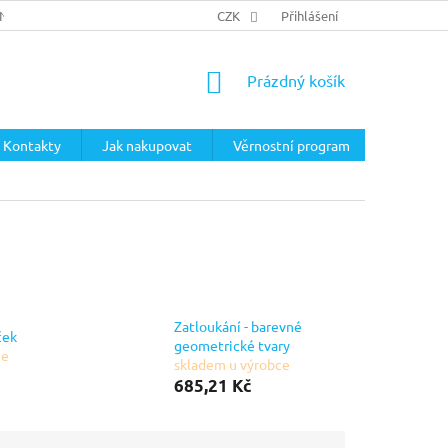
ÍNKY
PODMÍNKY OCHRANY OSOBNÍCH ÚDAJŮ
CZK
Přihlášení
NÁKUPNÍ
Prázdný košík
KOŠÍK
Kontakty
Jak nakupovat
Věrnostní program
Zatloukání - barevné
ček
geometrické tvary
ce
skladem u výrobce
685,21 Kč