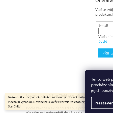
Odebírat
í
Vložte svů
produktech
E-mail
Vložením
údajů
PŘIHL
Tento web p
procházením
jejich použí
Copyright 2026
StarChild s.r.o.
. Všechna práva vyhraze
Vážení zákazníci, o prázdninách mohou být dodací lhůty delší, než je zobraz
v detailu výrobku. Neváhejte si ověřit termín telefonicky. Krásné léto, váš
Nastaven
StarChild
Podle zákona o evidenci tržeb je prodávající povinen v
výpadku pak nejpozději do 48 hodin.