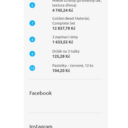
Hnědé schody (průhledný lak,
textura dřeva)
4 745,24 Kč
Golden Bead Material,
Complete Set
12 837,78 Kč
3 zapínací rámy
1 633,55 Kč
Držák na 3 tužky
125,28 Kč
Pastelky – červené, 12 ks
104,20 Kč
Facebook
Instagram