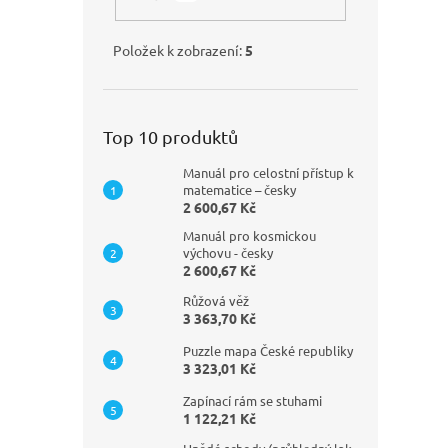
Položek k zobrazení:
5
Top 10 produktů
Manuál pro celostní přístup k
matematice – česky
2 600,67 Kč
Manuál pro kosmickou
výchovu - česky
2 600,67 Kč
Růžová věž
3 363,70 Kč
Puzzle mapa České republiky
3 323,01 Kč
Zapínací rám se stuhami
1 122,21 Kč