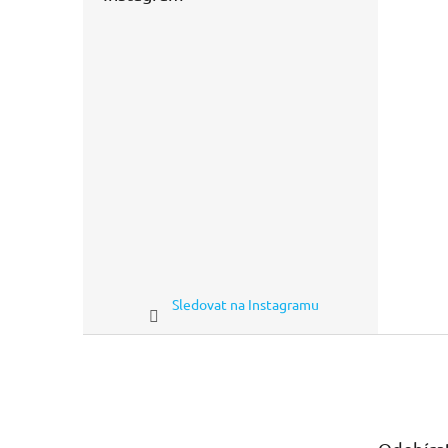
Sledovat na Instagramu
Z
á
p
a
t