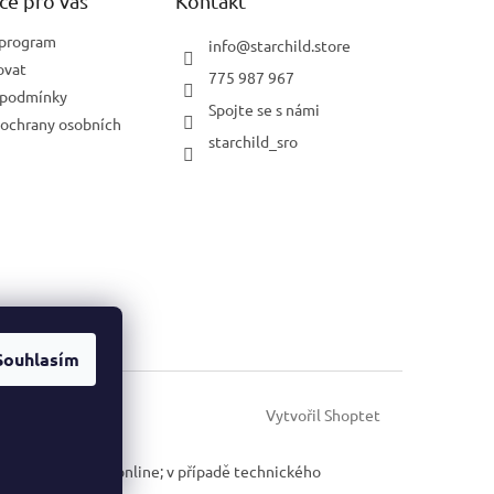
ce pro vás
Kontakt
 program
info
@
starchild.store
ovat
775 987 967
 podmínky
Spojte se s námi
ochrany osobních
starchild_sro
Souhlasím
Vytvořil Shoptet
u u správce daně online; v případě technického