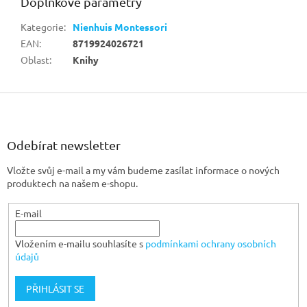
Doplňkové parametry
Kategorie
:
Nienhuis Montessori
EAN
:
8719924026721
Oblast
:
Knihy
Z
á
p
a
Odebírat newsletter
t
Vložte svůj e-mail a my vám budeme zasílat informace o nových
í
produktech na našem e-shopu.
E-mail
Vložením e-mailu souhlasíte s
podmínkami ochrany osobních
údajů
PŘIHLÁSIT SE