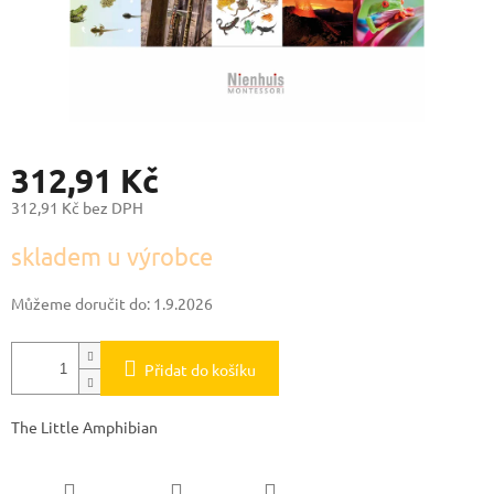
312,91 Kč
312,91 Kč bez DPH
Měrná
skladem u výrobce
cena:
Můžeme doručit do:
1.9.2026
Přidat do košíku
The Little Amphibian