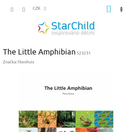
Přejít
NÁKUP
na
CZK
obsah
KOŠÍK
The Little Amphibian
523231
Značka:
Nienhuis