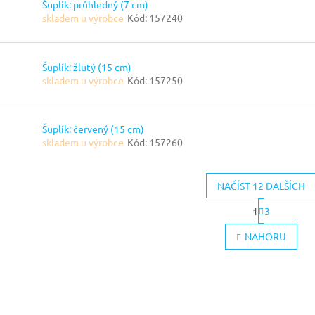
Šuplík: průhledný (7 cm)
skladem u výrobce
Kód:
157240
Šuplík: žlutý (15 cm)
skladem u výrobce
Kód:
157250
Šuplík: červený (15 cm)
skladem u výrobce
Kód:
157260
NAČÍST 12 DALŠÍCH
S
1
3
t
O
r
v
NAHORU
á
l
n
á
k
d
o
a
v
c
á
í
n