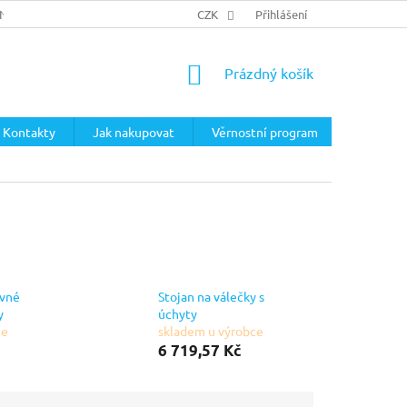
ÍNKY
PODMÍNKY OCHRANY OSOBNÍCH ÚDAJŮ
CZK
Přihlášení
NÁKUPNÍ
Prázdný košík
KOŠÍK
Kontakty
Jak nakupovat
Věrnostní program
evné
Stojan na válečky s
y
úchyty
ce
skladem u výrobce
6 719,57 Kč