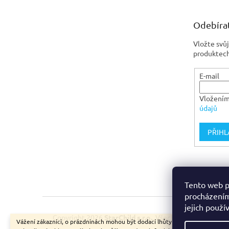
a
t
Odebírat
í
Vložte svů
produktech
E-mail
Vložením
údajů
PŘIHL
Tento web p
procházením
jejich použí
Copyright 2026
StarChild s.r.o.
. Všechna práva vyhraze
Vážení zákazníci, o prázdninách mohou být dodací lhůty delší, než je zobraz