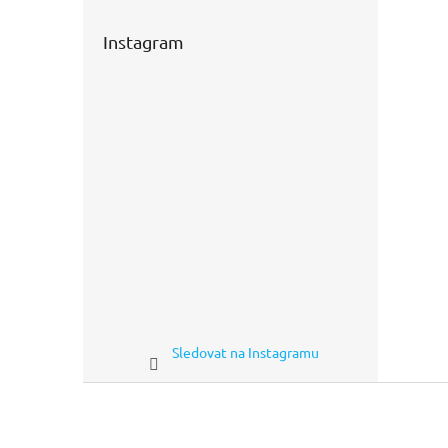
Instagram
Sledovat na Instagramu
Z
á
p