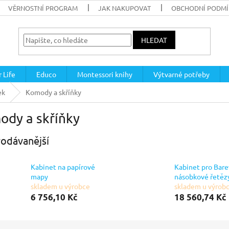
VĚRNOSTNÍ PROGRAM
JAK NAKUPOVAT
OBCHODNÍ PODM
HLEDAT
 Life
Educo
Montessori knihy
Výtvarné potřeby
ek
Komody a skříňky
ody a skříňky
odávanější
Kabinet na papírové
Kabinet pro Bar
mapy
násobkové řetěz
skladem u výrobce
skladem u výrob
6 756,10 Kč
18 560,74 Kč