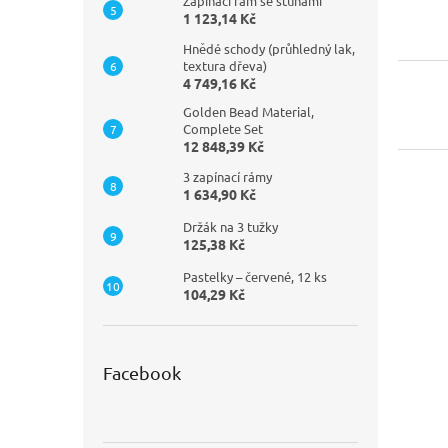
Zapínací rám se stuhami
1 123,14 Kč
Hnědé schody (průhledný lak,
textura dřeva)
4 749,16 Kč
Golden Bead Material,
Complete Set
12 848,39 Kč
3 zapínací rámy
1 634,90 Kč
Držák na 3 tužky
125,38 Kč
Pastelky – červené, 12 ks
104,29 Kč
Facebook