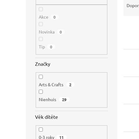
n
a
Dopor
e
z
l
Akce
0
e
V
n
ý
í
Novinka
0
p
p
i
r
Tip
0
s
o
p
d
Značky
r
u
o
k
d
t
Arts & Crafts
2
u
ů
k
t
Nienhuis
29
ů
Věk dítěte
0-3 roky
11