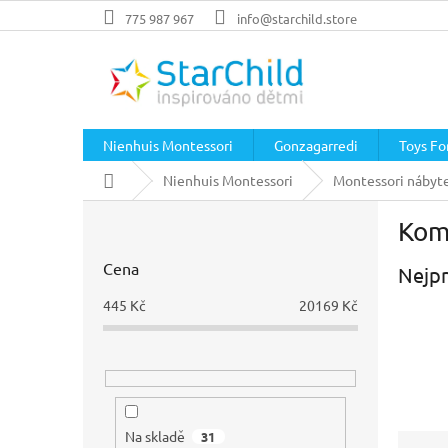
Přejít
775 987 967
info@starchild.store
na
obsah
Nienhuis Montessori
Gonzagarredi
Toys For
Domů
Nienhuis Montessori
Montessori nábyt
P
Kom
o
s
Cena
Nejpr
t
r
445
Kč
20169
Kč
a
n
n
í
p
a
Na skladě
31
Ř