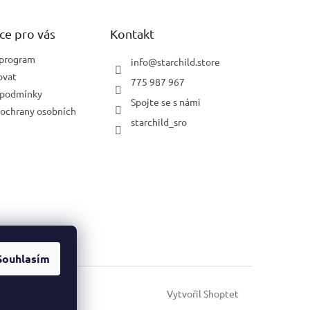
ce pro vás
Kontakt
 program
info
@
starchild.store
ovat
775 987 967
 podmínky
Spojte se s námi
ochrany osobních
starchild_sro
Souhlasím
Vytvořil Shoptet