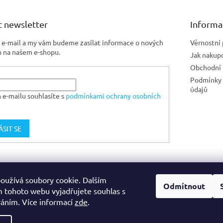
 newsletter
Informa
j e-mail a my vám budeme zasílat informace o nových
Věrnostní
 na našem e-shopu.
Jak nakup
Obchodní
Podmínky 
údajů
 e-mailu souhlasíte s
podmínkami ochrany osobních
ÁSIT SE
Jiskra CZ
oužívá soubory cookie. Dalším
Odmítnout
 tohoto webu vyjadřujete souhlas s
váním. Více informací
zde
.
na.
Upravit nastavení cookies
eno