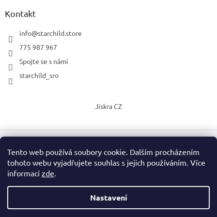
Kontakt
info
@
starchild.store
775 987 967
Spojte se s námi
starchild_sro
Jiskra CZ
Tento web používá soubory cookie. Dalším procházením
Vytvořil Shoptet
tohoto webu vyjadřujete souhlas s jejich používáním. Více
informací
zde
.
Copyright 2026
StarChild s.r.o.
. Všechna práva vyhrazena.
Upravit nastavení cookies
Nastavení