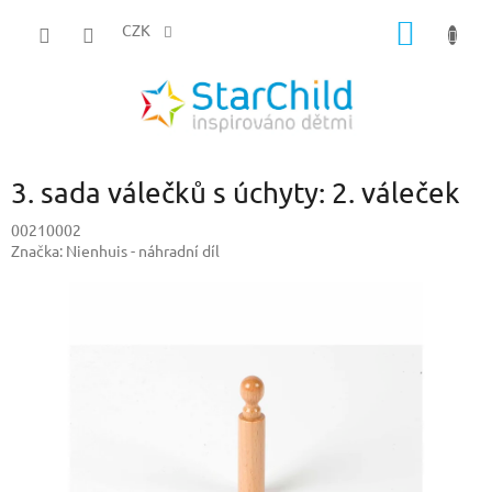
Přejít
NÁKUP
na
CZK
obsah
KOŠÍK
3. sada válečků s úchyty: 2. váleček
00210002
Značka:
Nienhuis - náhradní díl