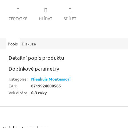
ZEPTAT SE
HLÍDAT
SDÍLET
Popis
Diskuze
Detailní popis produktu
Doplňkové parametry
Kategorie
:
Nienhuis Montessori
EAN
:
8719924000585
Věk dítěte
:
0-3 roky
Z
á
p
a