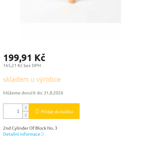
199,91 Kč
165,21 Kč bez DPH
Měrná
skladem u výrobce
cena:
Můžeme doručit do:
31.8.2026
Přidat do košíku
2nd Cylinder Of Block No. 3
Detailní informace