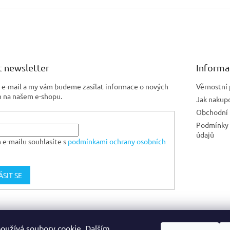
 newsletter
Informa
j e-mail a my vám budeme zasílat informace o nových
Věrnostní
 na našem e-shopu.
Jak nakup
Obchodní
Podmínky 
údajů
 e-mailu souhlasíte s
podmínkami ochrany osobních
ÁSIT SE
Jiskra CZ
oužívá soubory cookie. Dalším