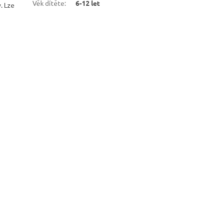
Věk dítěte
:
6-12 let
y. Lze