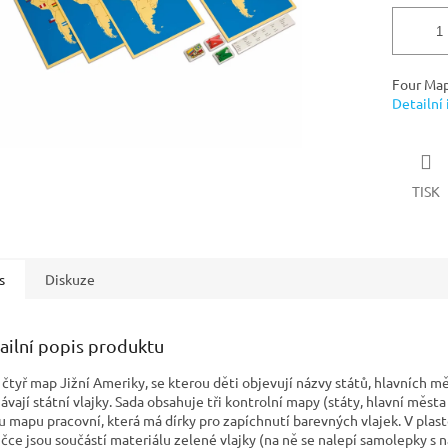
Four Map
Detailní
TISK
s
Diskuze
ailní popis produktu
 čtyř map Jižní Ameriky, se kterou děti objevují názvy států, hlavních mě
vají státní vlajky. Sada obsahuje tři kontrolní mapy (státy, hlavní města 
u mapu pracovní, která má dírky pro zapíchnutí barevných vlajek. V plas
ičce jsou součástí materiálu zelené vlajky (na ně se nalepí samolepky s 