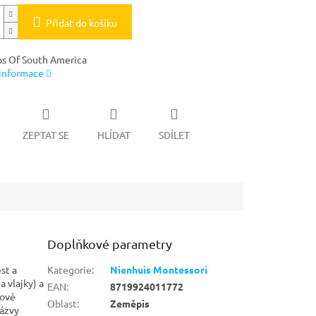
Přidat do košíku
s Of South America
 informace
ZEPTAT SE
HLÍDAT
SDÍLET
Doplňkové parametry
st a
Kategorie
:
Nienhuis Montessori
a vlajky) a
EAN
:
8719924011772
tové
Oblast
:
Zeměpis
názvy