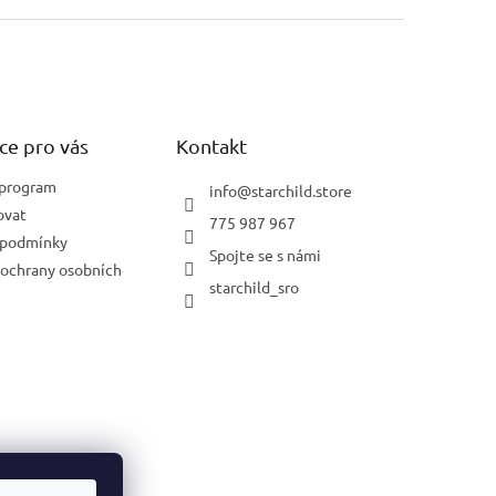
ce pro vás
Kontakt
 program
info
@
starchild.store
ovat
775 987 967
 podmínky
Spojte se s námi
ochrany osobních
starchild_sro