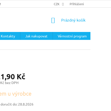
ÍNKY
PODMÍNKY OCHRANY OSOBNÍCH ÚDAJŮ
CZK
Přihlášení
NÁKUPNÍ
Prázdný košík
KOŠÍK
Kontakty
Jak nakupovat
Věrnostní program
21,90 Kč
 Kč bez DPH
em u výrobce
oručit do:
28.8.2026