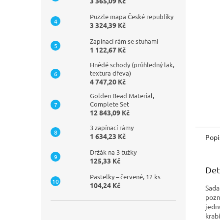
n
3 365,09 Kč
e
Puzzle mapa České republiky
l
3 324,39 Kč
Zapínací rám se stuhami
1 122,67 Kč
Hnědé schody (průhledný lak,
textura dřeva)
4 747,20 Kč
Golden Bead Material,
Complete Set
12 843,09 Kč
3 zapínací rámy
1 634,23 Kč
Popi
Držák na 3 tužky
125,33 Kč
Det
Pastelky – červené, 12 ks
104,24 Kč
Sada
pozná
jedn
krab