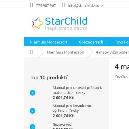
Přejít
775 987 967
info@starchild.store
na
obsah
Nienhuis Montessori
Gonzagarredi
Toys For
Domů
Nienhuis Montessori
4 mapy Jižní Amer
P
4 ma
o
s
Značka:
Top 10 produktů
t
r
Manuál pro celostní přístup k
a
matematice – česky
2 601,74 Kč
n
n
Manuál pro kosmickou
í
výchovu - česky
2 601,74 Kč
p
a
Růžová věž