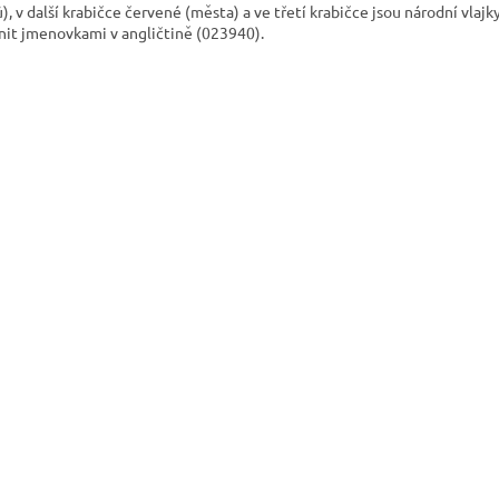
), v další krabičce červené (města) a ve třetí krabičce jsou národní vlajk
nit jmenovkami v angličtině (023940).