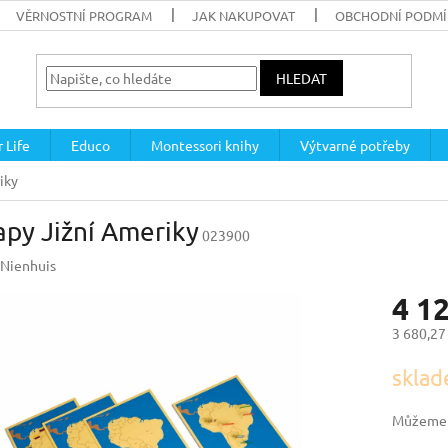
VĚRNOSTNÍ PROGRAM
JAK NAKUPOVAT
OBCHODNÍ PODM
HLEDAT
 Life
Educo
Montessori knihy
Výtvarné potřeby
iky
py Jižní Ameriky
023900
Nienhuis
4 1
3 680,27
Měrná
sklad
cena:
Můžeme d