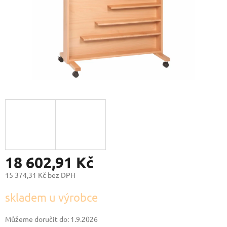
18 602,91 Kč
15 374,31 Kč bez DPH
Měrná
skladem u výrobce
cena:
Můžeme doručit do:
1.9.2026