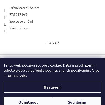
info
@
starchild.store
775 987 967
Spojte se s námi
starchild_sro
Jiskra CZ
Tento web používá soubory cookie. Dalším procházením
Vytvořil Shoptet
tohoto webu vyjadřujete souhlas s jejich používáním. Více
informací
zde
.
Copyright 2026
StarChild s.r.o.
. Všechna práva vyhrazena.
Upravit nastavení cookies
Nastavení
Vážení zákazníci, o prázdninách mohou být dodací lhůty delší, než
Podle zákona o evidenci tržeb je prodávající povinen vystavit
je zobrazeno v detailu výrobku. Neváhejte si ověřit termín
Odmítnout
Souhlasím
kupujícímu účtenku. Zároveň je povinen zaevidovat přijatou