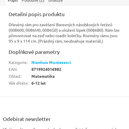
Detailní popis produktu
Dřevěný rám pro zavěšení Barevných násobkových řetězů
(008600, 0086M0, 0086G0) a uložení šipek (0086B0). Rám lze
přimontovat na zeď nebo osadit kolečky. Rozměry rámu jsou
95 x 9 x 114 cm. (Prázdný rám, neobsahuje materiál.)
Doplňkové parametry
Kategorie
:
Nienhuis Montessori
EAN
:
8719924016982
Oblast
:
Matematika
Věk dítěte
:
6-12 let
Z
á
p
a
Odebírat newsletter
t