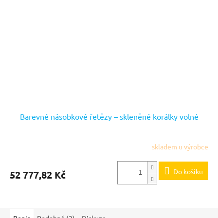
Barevné násobkové řetězy – skleněné korálky volné
skladem u výrobce
Do košíku
52 777,82 Kč
Popis
Podobné (2)
Diskuze