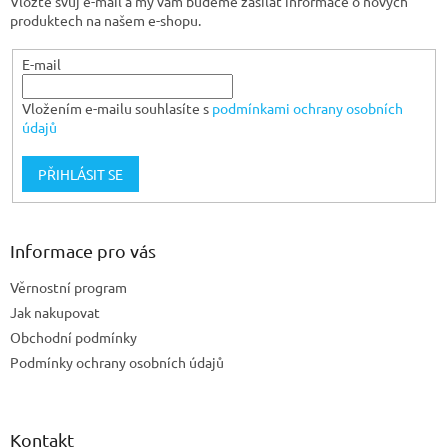
Vložte svůj e-mail a my vám budeme zasílat informace o nových
í
produktech na našem e-shopu.
E-mail
Vložením e-mailu souhlasíte s
podmínkami ochrany osobních
údajů
PŘIHLÁSIT SE
Informace pro vás
Věrnostní program
Jak nakupovat
Obchodní podmínky
Podmínky ochrany osobních údajů
Kontakt