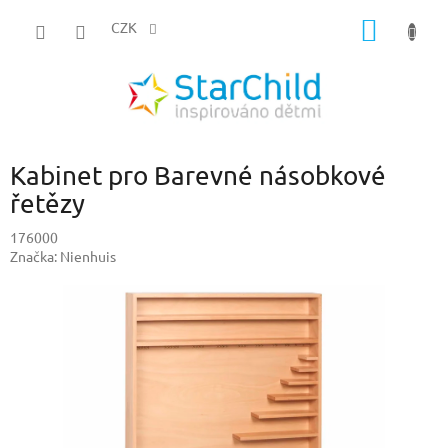
Přejít
NÁKUP
na
CZK
obsah
KOŠÍK
Kabinet pro Barevné násobkové
řetězy
176000
Značka:
Nienhuis