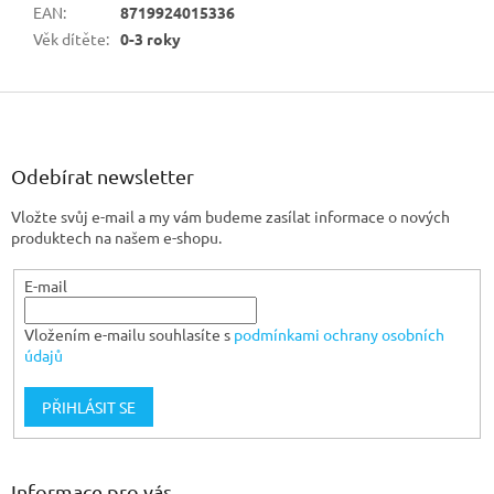
EAN
:
8719924015336
Věk dítěte
:
0-3 roky
Z
á
p
a
Odebírat newsletter
t
Vložte svůj e-mail a my vám budeme zasílat informace o nových
í
produktech na našem e-shopu.
E-mail
Vložením e-mailu souhlasíte s
podmínkami ochrany osobních
údajů
PŘIHLÁSIT SE
Informace pro vás