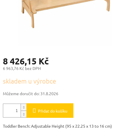
8 426,15 Kč
6 963,76 Kč bez DPH
Měrná
skladem u výrobce
cena:
Můžeme doručit do:
31.8.2026
Přidat do košíku
Toddler Bench: Adjustable Height (95 x 22.25 x 13 to 16 cm)