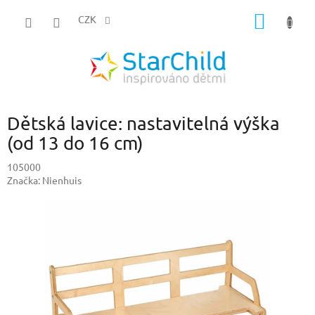
Přejít
NÁKUP
na
CZK
obsah
KOŠÍK
Dětská lavice: nastavitelná výška
(od 13 do 16 cm)
105000
Značka:
Nienhuis