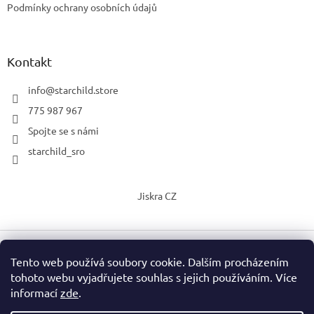
Podmínky ochrany osobních údajů
Kontakt
info
@
starchild.store
775 987 967
Spojte se s námi
starchild_sro
Jiskra CZ
Tento web používá soubory cookie. Dalším procházením
Vytvořil Shoptet
tohoto webu vyjadřujete souhlas s jejich používáním. Více
informací
zde
.
Copyright 2026
StarChild s.r.o.
. Všechna práva vyhrazena.