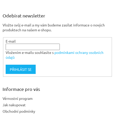
á
p
a
Odebírat newsletter
t
Vložte svůj e-mail a my vám budeme zasílat informace o nových
í
produktech na našem e-shopu.
E-mail
Vložením e-mailu souhlasíte s
podmínkami ochrany osobních
údajů
PŘIHLÁSIT SE
Informace pro vás
Věrnostní program
Jak nakupovat
Obchodní podmínky