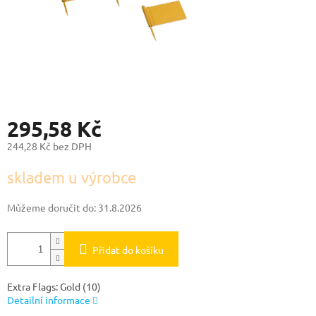
295,58 Kč
244,28 Kč bez DPH
Měrná
skladem u výrobce
cena:
Můžeme doručit do:
31.8.2026
Přidat do košíku
Extra Flags: Gold (10)
Detailní informace