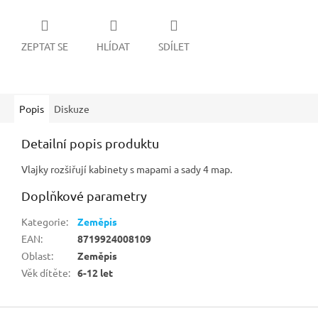
ZEPTAT SE
HLÍDAT
SDÍLET
Popis
Diskuze
Detailní popis produktu
Vlajky rozšiřují kabinety s mapami a sady 4 map.
Doplňkové parametry
Kategorie
:
Zeměpis
EAN
:
8719924008109
Oblast
:
Zeměpis
Věk dítěte
:
6-12 let
Z