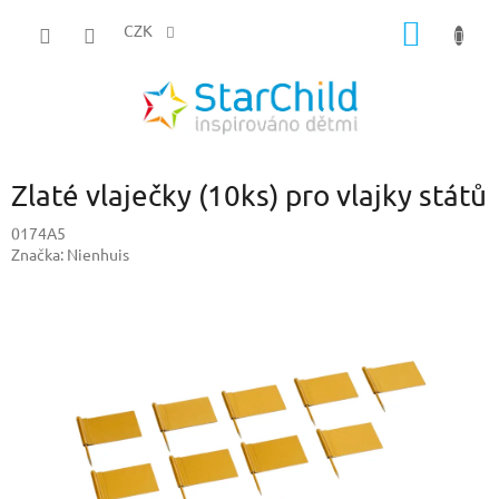
Přejít
NÁKUP
na
CZK
obsah
KOŠÍK
Zlaté vlaječky (10ks) pro vlajky států
0174A5
Značka:
Nienhuis