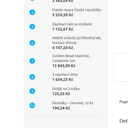
n
3 365,09 Kč
e
Puzzle mapa České republiky
l
3 324,39 Kč
Zapínací rám se stuhami
1 122,67 Kč
Hnědé schody (průhledný lak,
textura dřeva)
4 747,20 Kč
Golden Bead Material,
Complete Set
12 843,09 Kč
3 zapínací rámy
1 634,23 Kč
Držák na 3 tužky
125,33 Kč
Popi
Pastelky – červené, 12 ks
104,24 Kč
Det