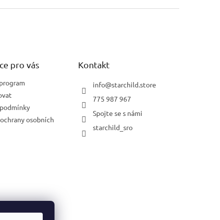
ce pro vás
Kontakt
 program
info
@
starchild.store
ovat
775 987 967
 podmínky
Spojte se s námi
ochrany osobních
starchild_sro