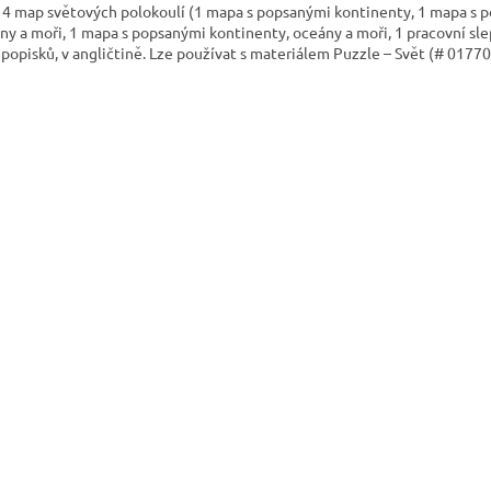
 4 map světových polokoulí (1 mapa s popsanými kontinenty, 1 mapa s 
ny a moři, 1 mapa s popsanými kontinenty, oceány a moři, 1 pracovní sl
 popisků, v angličtině. Lze používat s materiálem Puzzle – Svět (# 0177