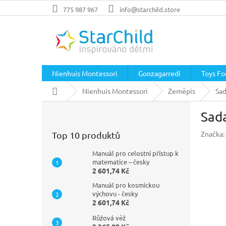
Přejít
775 987 967
info@starchild.store
na
obsah
Nienhuis Montessori
Gonzagarredi
Toys For
Domů
Nienhuis Montessori
Zeměpis
Sad
P
Sada
o
s
Značka:
Top 10 produktů
t
r
Manuál pro celostní přístup k
a
matematice – česky
2 601,74 Kč
n
n
Manuál pro kosmickou
í
výchovu - česky
2 601,74 Kč
p
a
Růžová věž