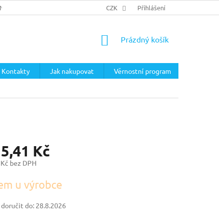
ÍNKY
PODMÍNKY OCHRANY OSOBNÍCH ÚDAJŮ
CZK
Přihlášení
NÁKUPNÍ
Prázdný košík
KOŠÍK
Kontakty
Jak nakupovat
Věrnostní program
15,41 Kč
 Kč bez DPH
em u výrobce
oručit do:
28.8.2026