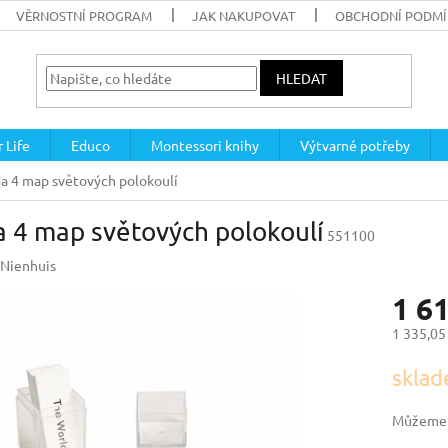
VĚRNOSTNÍ PROGRAM
JAK NAKUPOVAT
OBCHODNÍ PODM
HLEDAT
 Life
Educo
Montessori knihy
Výtvarné potřeby
a 4 map světových polokoulí
 4 map světových polokoulí
551100
Nienhuis
1 6
1 335,05
Měrná
sklad
cena:
Můžeme d