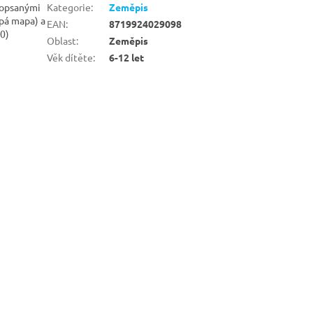
popsanými
Kategorie
:
Zeměpis
epá mapa) a
EAN
:
8719924029098
00)
Oblast
:
Zeměpis
Věk dítěte
:
6-12 let