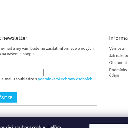
 newsletter
Informa
j e-mail a my vám budeme zasílat informace o nových
Věrnostní
 na našem e-shopu.
Jak nakup
Obchodní
Podmínky 
údajů
 e-mailu souhlasíte s
podmínkami ochrany osobních
ÁSIT SE
Jiskra CZ
oužívá soubory cookie. Dalším