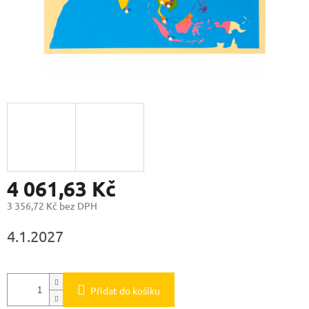
4 061,63 Kč
3 356,72 Kč bez DPH
Měrná
4.1.2027
cena:
Přidat do košíku