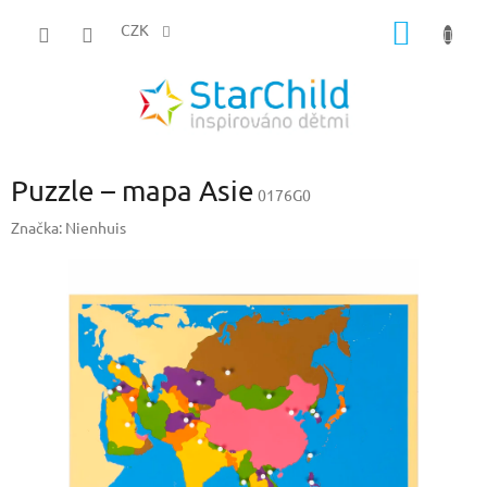
Přejít
NÁKUP
na
CZK
obsah
KOŠÍK
Puzzle – mapa Asie
0176G0
Značka:
Nienhuis