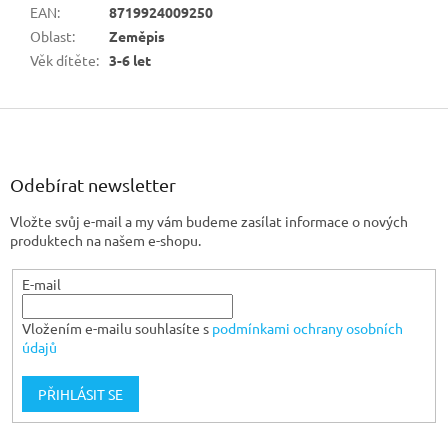
EAN
:
8719924009250
Oblast
:
Zeměpis
Věk dítěte
:
3-6 let
Z
á
p
a
Odebírat newsletter
t
Vložte svůj e-mail a my vám budeme zasílat informace o nových
í
produktech na našem e-shopu.
E-mail
Vložením e-mailu souhlasíte s
podmínkami ochrany osobních
údajů
PŘIHLÁSIT SE