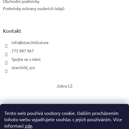
Obchodní podmínky
Podmínky ochrany osobních údajů
Kontakt
info
@
starchild.store
775 987 967
Spojte se s námi
starchild_sro
Jiskra CZ
Tento web používá soubory cookie. Dalším procházením
Vytvořil Shoptet
tohoto webu vyjadřujete souhlas s jejich používáním. Více
informací
zde
.