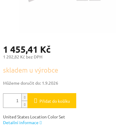
1 455,41 Kč
1 202,82 Kč bez DPH
Měrná
skladem u výrobce
cena:
Můžeme doručit do:
1.9.2026
Přidat do košíku
United States Location Color Set
Detailní informace