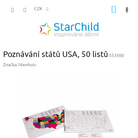
Přejít
NÁKUP
na
CZK
obsah
KOŠÍK
Poznávání států USA, 50 listů
553500
Značka:
Nienhuis