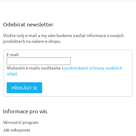
Z
á
p
a
Odebírat newsletter
t
Vložte svůj e-mail a my vám budeme zasílat informace o nových
í
produktech na našem e-shopu.
E-mail
Vložením e-mailu souhlasíte s
podmínkami ochrany osobních
údajů
PŘIHLÁSIT SE
Informace pro vás
Věrnostní program
Jak nakupovat