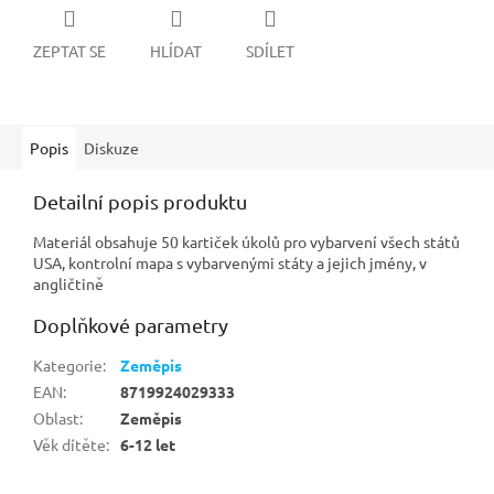
ZEPTAT SE
HLÍDAT
SDÍLET
Popis
Diskuze
Detailní popis produktu
Materiál obsahuje 50 kartiček úkolů pro vybarvení všech států
USA, kontrolní mapa s vybarvenými státy a jejich jmény, v
angličtině
Doplňkové parametry
Kategorie
:
Zeměpis
EAN
:
8719924029333
Oblast
:
Zeměpis
Věk dítěte
:
6-12 let