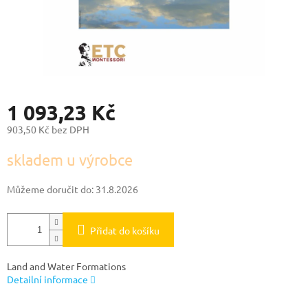
1 093,23 Kč
903,50 Kč bez DPH
Měrná
skladem u výrobce
cena:
Můžeme doručit do:
31.8.2026
Přidat do košíku
Land and Water Formations
Detailní informace