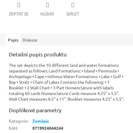
ZEPTAT SE
HLÍDAT
SDÍLET
Popis
Diskuze
Detailní popis produktu
The set depicts the 10 different land and water formations
separated as follows: Land Formations: • Island • Peninsula •
Archipelago • Cape • Isthmus Water Formations: • Lake • Gulf •
Bay • Strait • Chain of Lakes Contains the following: • 1
Booklet • 2 Wall Chart • 3 Part Nomenclature with labels
totaling 60 cards Nomenclature Cards measure 4.25" x 5.5".
Wall Chart measures 8.5" x 11". Booklet measures 4.25" x 5.5".
Doplňkové parametry
Kategorie
:
Zeměpis
EAN
:
8719924044244