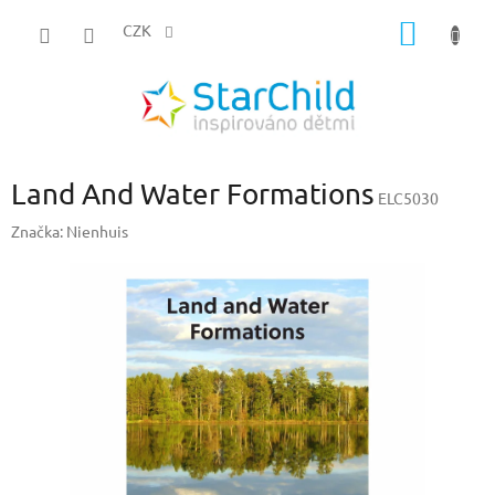
Přejít
NÁKUP
na
CZK
obsah
KOŠÍK
Land And Water Formations
ELC5030
Značka:
Nienhuis