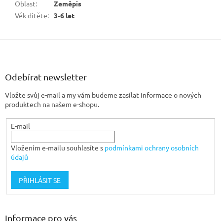
Oblast
:
Zeměpis
Věk dítěte
:
3-6 let
Z
á
p
a
Odebírat newsletter
t
Vložte svůj e-mail a my vám budeme zasílat informace o nových
í
produktech na našem e-shopu.
E-mail
Vložením e-mailu souhlasíte s
podmínkami ochrany osobních
údajů
PŘIHLÁSIT SE
Informace pro vás