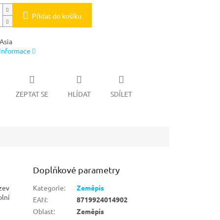
Přidat do košíku
Asia
 informace
ZEPTAT SE
HLÍDAT
SDÍLET
Doplňkové parametry
ázev
Kategorie
:
Zeměpis
olní
EAN
:
8719924014902
Oblast
:
Zeměpis