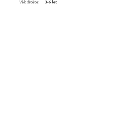
Věk dítěte
:
3-6 let