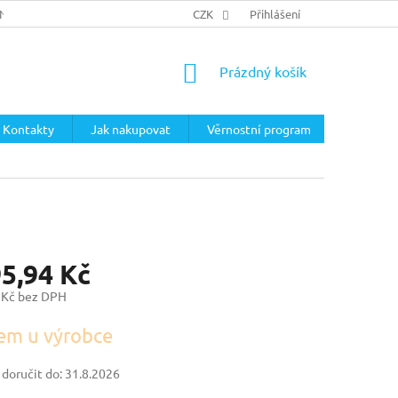
ÍNKY
PODMÍNKY OCHRANY OSOBNÍCH ÚDAJŮ
CZK
Přihlášení
NÁKUPNÍ
Prázdný košík
KOŠÍK
Kontakty
Jak nakupovat
Věrnostní program
95,94 Kč
 Kč bez DPH
em u výrobce
oručit do:
31.8.2026