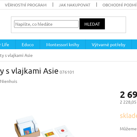
VĚRNOSTNÍ PROGRAM
JAK NAKUPOVAT
OBCHODNÍ PODM
HLEDAT
 Life
Educo
Montessori knihy
Výtvarné potřeby
ty s vlajkami Asie
y s vlajkami Asie
076101
Nienhuis
2 6
2 228,05
Měrná
sklad
cena:
Můžeme d