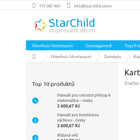
Přejít
775 987 967
info@starchild.store
na
obsah
Nienhuis Montessori
Gonzagarredi
Toys For
Domů
Nienhuis Montessori
Zeměpis
Kar
P
Kart
o
s
Značka:
Top 10 produktů
t
r
Manuál pro celostní přístup k
a
matematice – česky
2 600,67 Kč
n
n
Manuál pro kosmickou
í
výchovu - česky
2 600,67 Kč
p
a
Růžová věž