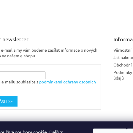
 newsletter
Informa
j e-mail a my vám budeme zasílat informace o nových
Věrnostní
 na našem e-shopu.
Jak nakup
Obchodní
Podmínky 
údajů
 e-mailu souhlasíte s
podmínkami ochrany osobních
ÁSIT SE
Jiskra CZ
oužívá soubory cookie. Dalším