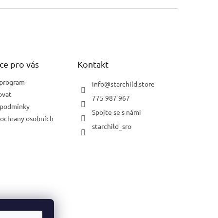
ce pro vás
Kontakt
 program
info
@
starchild.store
ovat
775 987 967
 podmínky
Spojte se s námi
ochrany osobních
starchild_sro