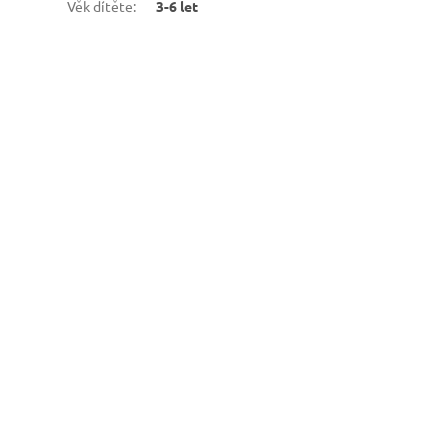
Věk dítěte
:
3-6 let