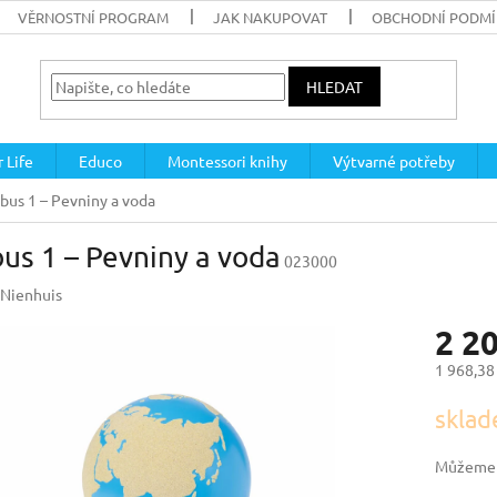
VĚRNOSTNÍ PROGRAM
JAK NAKUPOVAT
OBCHODNÍ PODM
HLEDAT
 Life
Educo
Montessori knihy
Výtvarné potřeby
bus 1 – Pevniny a voda
us 1 – Pevniny a voda
023000
Nienhuis
2 2
1 968,38
Měrná
sklad
cena:
Můžeme d