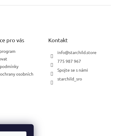
ce pro vás
Kontakt
 program
info
@
starchild.store
ovat
775 987 967
 podmínky
Spojte se s námi
ochrany osobních
starchild_sro