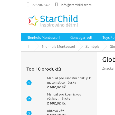
Přejít
775 987 967
info@starchild.store
na
obsah
Nienhuis Montessori
Gonzagarredi
Toys For
Domů
Nienhuis Montessori
Zeměpis
Glo
P
Glob
o
s
Značka:
Top 10 produktů
t
r
Manuál pro celostní přístup k
a
matematice – česky
2 602,82 Kč
n
n
Manuál pro kosmickou
í
výchovu - česky
2 602,82 Kč
p
a
Růžová věž