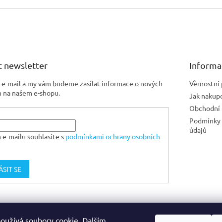
 newsletter
Informa
j e-mail a my vám budeme zasílat informace o nových
Věrnostní
 na našem e-shopu.
Jak nakup
Obchodní
Podmínky 
údajů
 e-mailu souhlasíte s
podmínkami ochrany osobních
ÁSIT SE
Jiskra CZ
oužívá soubory cookie. Dalším