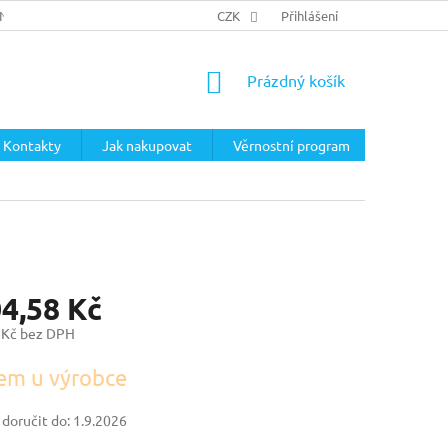
ÍNKY
PODMÍNKY OCHRANY OSOBNÍCH ÚDAJŮ
CZK
Přihlášení
NÁKUPNÍ
Prázdný košík
KOŠÍK
Kontakty
Jak nakupovat
Věrnostní program
04,58 Kč
 Kč bez DPH
em u výrobce
oručit do:
1.9.2026