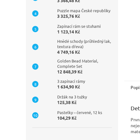
n
3 366,48 Kč
e
Puzzle mapa České republiky
l
3 325,76 Kč
Zapínací rám se stuhami
1 123,14 Kč
Hnědé schody (průhledný lak,
textura dřeva)
4 749,16 Kč
Golden Bead Material,
Complete Set
12 848,39 Kč
3 zapínací rámy
1 634,90 Kč
Popi
Držák na 3 tužky
125,38 Kč
Det
Pastelky – červené, 12 ks
104,29 Kč
Prvn
neje
mate