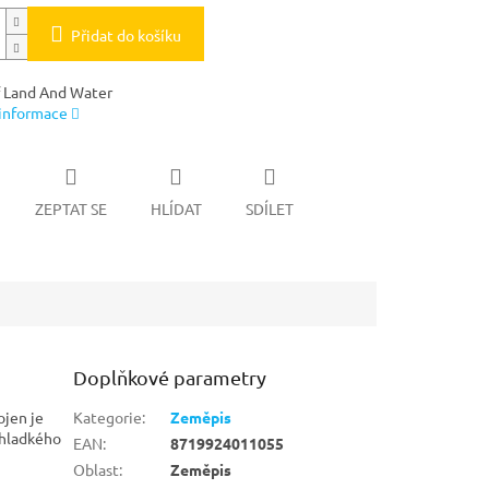
Přidat do košíku
 Land And Water
 informace
ZEPTAT SE
HLÍDAT
SDÍLET
Doplňkové parametry
ojen je
Kategorie
:
Zeměpis
 hladkého
EAN
:
8719924011055
Oblast
:
Zeměpis