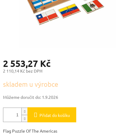
2 553,27 Kč
2 110,14 Kč bez DPH
Měrná
skladem u výrobce
cena:
Můžeme doručit do:
1.9.2026
Přidat do košíku
Flag Puzzle Of The Americas