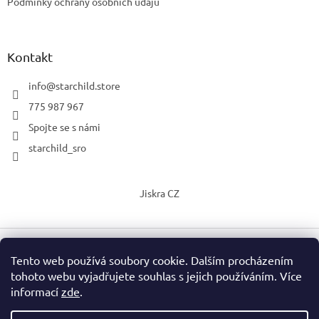
Podmínky ochrany osobních údajů
Kontakt
info
@
starchild.store
775 987 967
Spojte se s námi
starchild_sro
Jiskra CZ
Tento web používá soubory cookie. Dalším procházením
Vytvořil Shoptet
tohoto webu vyjadřujete souhlas s jejich používáním. Více
informací
zde
.
Copyright 2026
StarChild s.r.o.
. Všechna práva vyhrazena.