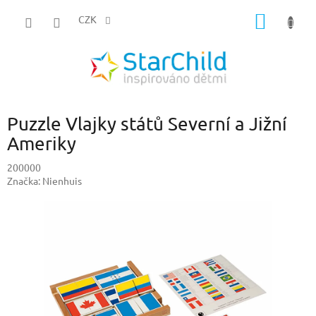
Přejít
NÁKUP
na
CZK
obsah
KOŠÍK
Puzzle Vlajky států Severní a Jižní
Ameriky
200000
Značka:
Nienhuis