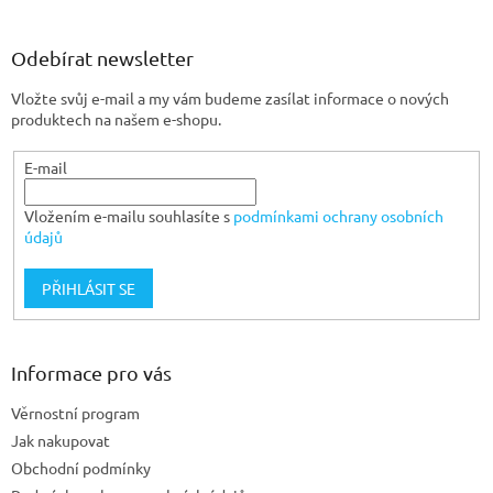
á
p
a
Odebírat newsletter
t
Vložte svůj e-mail a my vám budeme zasílat informace o nových
í
produktech na našem e-shopu.
E-mail
Vložením e-mailu souhlasíte s
podmínkami ochrany osobních
údajů
PŘIHLÁSIT SE
Informace pro vás
Věrnostní program
Jak nakupovat
Obchodní podmínky