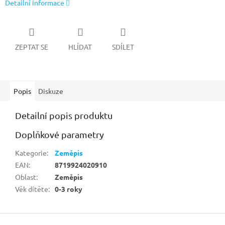
Detailní informace
ZEPTAT SE
HLÍDAT
SDÍLET
Popis
Diskuze
Detailní popis produktu
Doplňkové parametry
Kategorie
:
Zeměpis
EAN
:
8719924020910
Oblast
:
Zeměpis
Věk dítěte
:
0-3 roky
Z