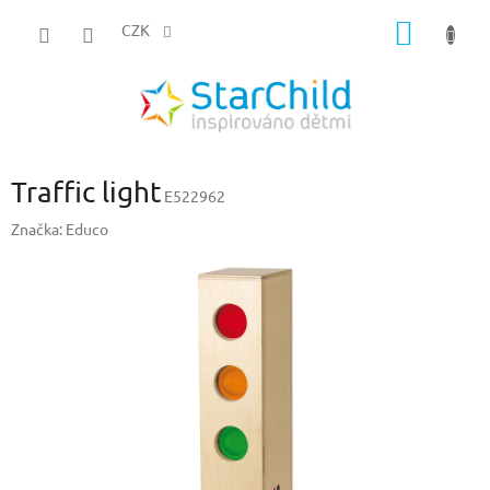
Přejít
NÁKUP
na
CZK
obsah
KOŠÍK
Traffic light
E522962
Značka:
Educo