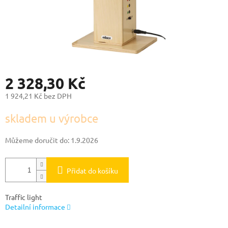
2 328,30 Kč
1 924,21 Kč bez DPH
Měrná
skladem u výrobce
cena:
Můžeme doručit do:
1.9.2026
Přidat do košíku
Traffic light
Detailní informace