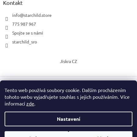
Kontakt
info
@
starchild.store
775 987 967
Spojte se s námi
starchild_sro
Jiskra CZ
Tento web používá soubory cookie. Dalším procházením
Vytvořil Shoptet
tohoto webu vyjadřujete souhlas s jejich používáním. Více
informací
zde
.
Copyright 2026
StarChild s.r.o.
. Všechna práva vyhrazena.
Upravit nastavení cookies
Nastavení
Vážení zákazníci, o prázdninách mohou být dodací lhůty delší, než
Podle zákona o evidenci tržeb je prodávající povinen vystavit