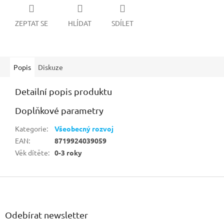
ZEPTAT SE
HLÍDAT
SDÍLET
Popis
Diskuze
Detailní popis produktu
Doplňkové parametry
Kategorie
:
Všeobecný rozvoj
EAN
:
8719924039059
Věk dítěte
:
0-3 roky
Z
á
p
a
Odebírat newsletter