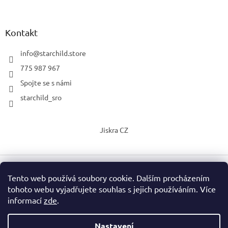
Kontakt
info
@
starchild.store
775 987 967
Spojte se s námi
starchild_sro
Jiskra CZ
Tento web používá soubory cookie. Dalším procházením
Vytvořil Shoptet
tohoto webu vyjadřujete souhlas s jejich používáním. Více
informací
zde
.
Copyright 2026
StarChild s.r.o.
. Všechna práva vyhrazena.
Upravit nastavení cookies
Nastavení