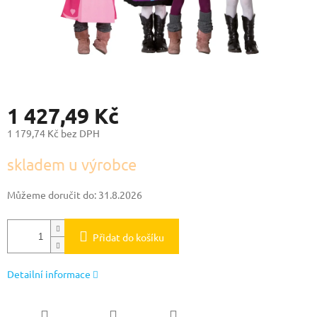
1 427,49 Kč
1 179,74 Kč bez DPH
Měrná
skladem u výrobce
cena:
Můžeme doručit do:
31.8.2026
Přidat do košíku
Detailní informace