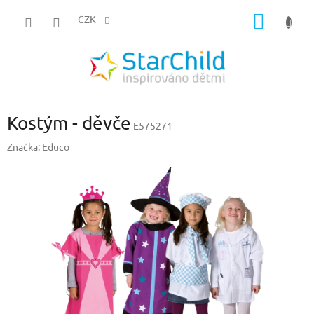
Přejít
NÁKUP
na
CZK
obsah
KOŠÍK
Kostým - děvče
E575271
Značka:
Educo