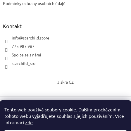
Podmínky ochrany osobních údajů
Kontakt
info
@
starchild.store
775 987 967
Spojte se s námi
starchild_sro
Jiskra CZ
Tento web používá soubory cookie. Dalším procházením
Vytvořil Shoptet
tohoto webu vyjadřujete souhlas s jejich používáním. Více
informací
zde
.
Copyright 2026
StarChild s.r.o.
. Všechna práva vyhrazena.