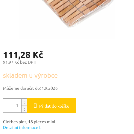
111,28 Kč
91,97 Kč bez DPH
Měrná
skladem u výrobce
cena:
Můžeme doručit do:
1.9.2026
Přidat do košíku
Clothes pins, 18 pieces mini
Detailní informace