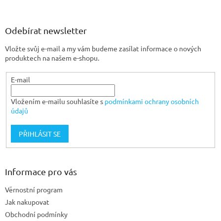
á
p
a
Odebírat newsletter
t
Vložte svůj e-mail a my vám budeme zasílat informace o nových
í
produktech na našem e-shopu.
E-mail
Vložením e-mailu souhlasíte s
podmínkami ochrany osobních
údajů
PŘIHLÁSIT SE
Informace pro vás
Věrnostní program
Jak nakupovat
Obchodní podmínky