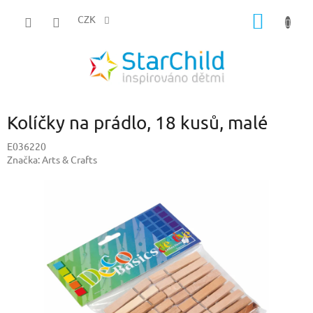
Přejít
NÁKUP
na
CZK
obsah
KOŠÍK
Kolíčky na prádlo, 18 kusů, malé
E036220
Značka:
Arts & Crafts