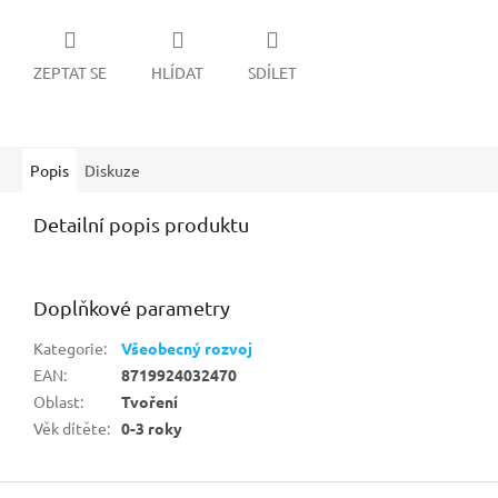
ZEPTAT SE
HLÍDAT
SDÍLET
Popis
Diskuze
Detailní popis produktu
Doplňkové parametry
Kategorie
:
Všeobecný rozvoj
EAN
:
8719924032470
Oblast
:
Tvoření
Věk dítěte
:
0-3 roky
Z