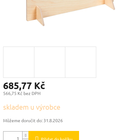
685,77 Kč
566,75 Kč bez DPH
Měrná
skladem u výrobce
cena:
Můžeme doručit do:
31.8.2026
Přidat do košíku