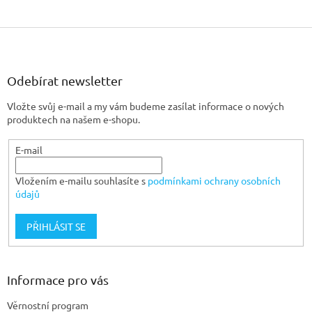
Z
á
p
a
Odebírat newsletter
t
Vložte svůj e-mail a my vám budeme zasílat informace o nových
í
produktech na našem e-shopu.
E-mail
Vložením e-mailu souhlasíte s
podmínkami ochrany osobních
údajů
PŘIHLÁSIT SE
Informace pro vás
Věrnostní program