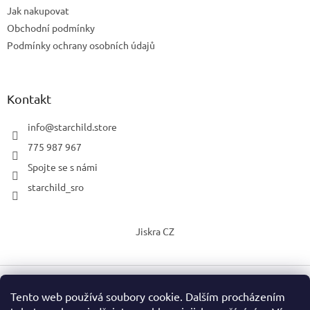
Jak nakupovat
Obchodní podmínky
Podmínky ochrany osobních údajů
Kontakt
info
@
starchild.store
775 987 967
Spojte se s námi
starchild_sro
Jiskra CZ
Tento web používá soubory cookie. Dalším procházením
Vytvořil Shoptet