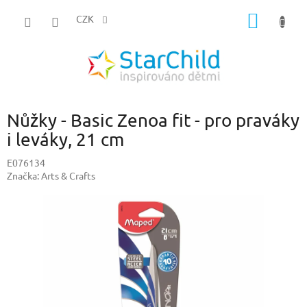
Přejít
NÁKUP
na
CZK
obsah
KOŠÍK
Nůžky - Basic Zenoa fit - pro praváky
i leváky, 21 cm
E076134
Značka:
Arts & Crafts