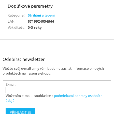
Doplňkové parametry
Kategorie
:
Stříhání a lepení
EAN
:
8719924034566
Věk dítěte
:
0-3 roky
Z
á
p
a
Odebírat newsletter
t
Vložte svůj e-mail a my vám budeme zasílat informace o nových
í
produktech na našem e-shopu.
E-mail
Vložením e-mailu souhlasíte s
podmínkami ochrany osobních
údajů
PŘIHLÁSIT SE