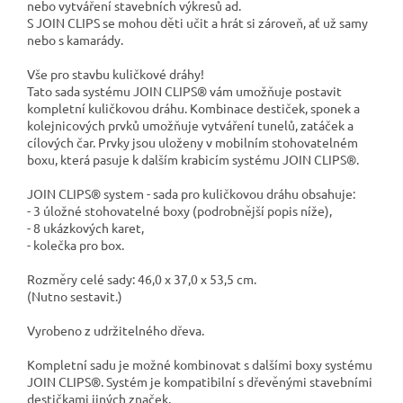
nebo vytváření stavebních výkresů ad.
S JOIN CLIPS se mohou děti učit a hrát si zároveň, ať už samy
nebo s kamarády.
Vše pro stavbu kuličkové dráhy!
Tato sada systému JOIN CLIPS® vám umožňuje postavit
kompletní kuličkovou dráhu. Kombinace destiček, sponek a
kolejnicových prvků umožňuje vytváření tunelů, zatáček a
cílových čar. Prvky jsou uloženy v mobilním stohovatelném
boxu, která pasuje k dalším krabicím systému JOIN CLIPS®.
JOIN CLIPS® system - sada pro kuličkovou dráhu obsahuje:
- 3 úložné stohovatelné boxy (podrobnější popis níže),
- 8 ukázkových karet,
- kolečka pro box.
Rozměry celé sady: 46,0 x 37,0 x 53,5 cm.
(Nutno sestavit.)
Vyrobeno z udržitelného dřeva.
Kompletní sadu je možné kombinovat s dalšími boxy systému
JOIN CLIPS®.
Systém je kompatibilní s dřevěnými stavebními
destičkami jiných značek.