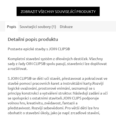
ZOBRAZIT VŠECHNY SOUVISEJÍCÍ PRODUKTY
Popis
Související soubory (1)
Diskuze
Detailní popis produktu
Postavte epické stavby s
JOIN CLIPS®
Kompletní stavební systém z dřevěných destiček. Všechny
sady z řady
OIN CLIPS® spolu pasují, stavebnici lze doplňovat
a rozšiřovat.
S JOIN CLIPS® se děti učí stavět, přestavovat a pokračovat ve
stavbě pomocí pracovních karet a instruktážní karty.
Rozvíjí
logické uvažování, prostorové vnímání, seznamují se s
principy konstrukcí a vytváření struktur. Následují zadání a učí
se spolupráci s ostatními staviteli.
JOIN CLIPS podporuje
volnou hru, kreativitu, zvědavost, fantazii a
představivost. Rozvíjí sebevědomí.
Pro větší děti lze hru
obohatit o stavební úkoly, jako je např. zrcadlové stavění,