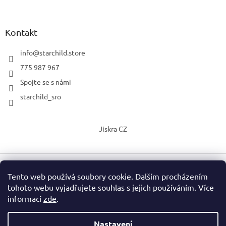
Kontakt
info
@
starchild.store
775 987 967
Spojte se s námi
starchild_sro
Jiskra CZ
Tento web používá soubory cookie. Dalším procházením
Vytvořil Shoptet
tohoto webu vyjadřujete souhlas s jejich používáním. Více
informací
zde
.
Copyright 2026
StarChild s.r.o.
. Všechna práva vyhrazena.
Upravit nastavení cookies
Nastavení