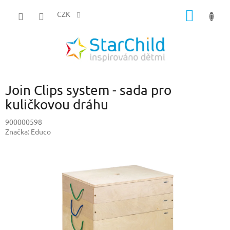
Přejít
NÁKUP
na
CZK
obsah
KOŠÍK
Join Clips system - sada pro
kuličkovou dráhu
900000598
Značka:
Educo