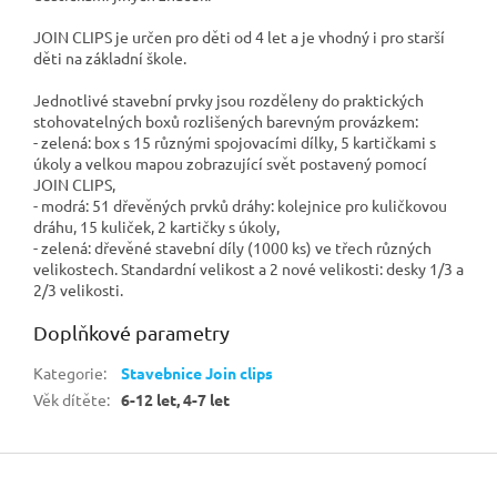
JOIN CLIPS je určen pro děti od 4 let a je vhodný i pro starší
děti na základní škole.
Jednotlivé stavební prvky jsou rozděleny do praktických
stohovatelných boxů rozlišených
barevným provázkem:
- zelená: box s 15 různými spojovacími dílky, 5 kartičkami s
úkoly a velkou mapou zobrazující svět postavený pomocí
JOIN CLIPS,
- modrá:
51 dřevěných prvků dráhy:
kolejnice pro kuličkovou
dráhu, 15 kuliček, 2 kartičky s úkoly,
- zelená: dřevěné stavební díly (1000 ks) ve třech různých
velikostech. Standardní velikost a 2 nové velikosti: desky 1/3 a
2/3 velikosti.
Doplňkové parametry
Kategorie
:
Stavebnice Join clips
Věk dítěte
:
6-12 let, 4-7 let
Z
á