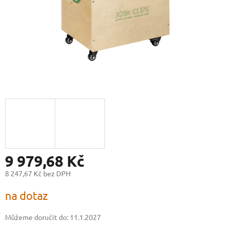
9 979,68 Kč
8 247,67 Kč bez DPH
Měrná
na dotaz
cena:
Můžeme doručit do:
11.1.2027