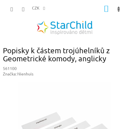
Přejít
NÁKUP
na
CZK
obsah
KOŠÍK
Popisky k částem trojúhelníků z
Geometrické komody, anglicky
561100
Značka:
Nienhuis