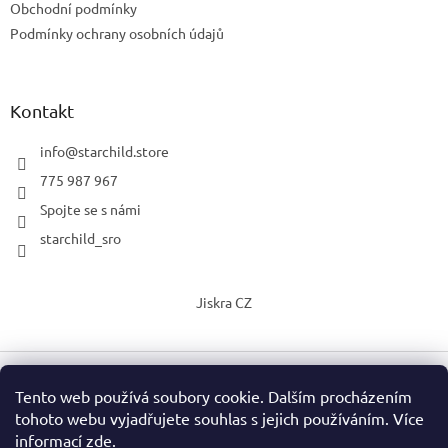
Obchodní podmínky
Podmínky ochrany osobních údajů
Kontakt
info
@
starchild.store
775 987 967
Spojte se s námi
starchild_sro
Jiskra CZ
Tento web používá soubory cookie. Dalším procházením
Vytvořil Shoptet
tohoto webu vyjadřujete souhlas s jejich používáním. Více
informací
zde
.