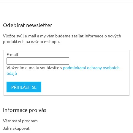
Z
á
p
a
Odebírat newsletter
t
Vložte svůj e-mail a my vám budeme zasílat informace o nových
í
produktech na našem e-shopu.
E-mail
Vložením e-mailu souhlasíte s
podmínkami ochrany osobních
údajů
PŘIHLÁSIT SE
Informace pro vás
Věrnostní program
Jak nakupovat