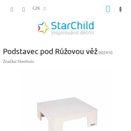
Přejít
NÁKUP
na
CZK
obsah
KOŠÍK
Podstavec pod Růžovou věž
002410
Značka:
Nienhuis