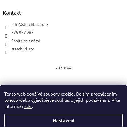
Kontakt
info
@
starchild.store
775 987 967
Spojte se s námi
starchild_sro
Jiskra CZ
Tento web používá soubory cookie. Dalším procházením
Vytvořil Shoptet
tohoto webu vyjadřujete souhlas s jejich používáním. Více
informací
zde
.
Copyright 2026
StarChild s.r.o.
. Všechna práva vyhrazena.
Upravit nastavení cookies
Nastavení