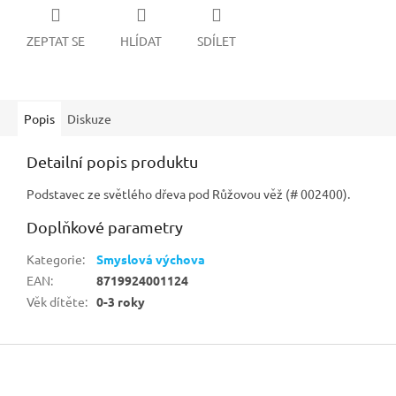
ZEPTAT SE
HLÍDAT
SDÍLET
Popis
Diskuze
Detailní popis produktu
Podstavec ze světlého dřeva pod Růžovou věž (# 002400).
Doplňkové parametry
Kategorie
:
Smyslová výchova
EAN
:
8719924001124
Věk dítěte
:
0-3 roky
Z
á
p