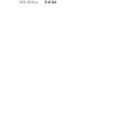
Věk dítěte
:
3-6 let