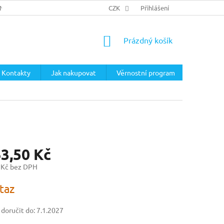
ÍNKY
PODMÍNKY OCHRANY OSOBNÍCH ÚDAJŮ
CZK
Přihlášení
NÁKUPNÍ
Prázdný košík
KOŠÍK
Kontakty
Jak nakupovat
Věrnostní program
63,50 Kč
 Kč bez DPH
taz
oručit do:
7.1.2027