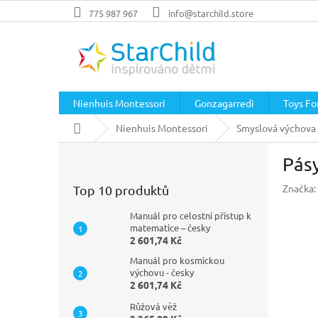
Přejít
775 987 967
info@starchild.store
na
obsah
Nienhuis Montessori
Gonzagarredi
Toys For
Domů
Nienhuis Montessori
Smyslová výchova
P
Pásy
o
s
Značka:
Top 10 produktů
t
r
Manuál pro celostní přístup k
a
matematice – česky
2 601,74 Kč
n
n
Manuál pro kosmickou
í
výchovu - česky
2 601,74 Kč
p
a
Růžová věž