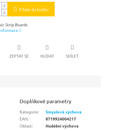
Přidat do košíku
ic Strip Boards
 informace
ZEPTAT SE
HLÍDAT
SDÍLET
Doplňkové parametry
Kategorie
:
Smyslová výchova
EAN
:
8719924004217
Oblast
:
Hudební výchova