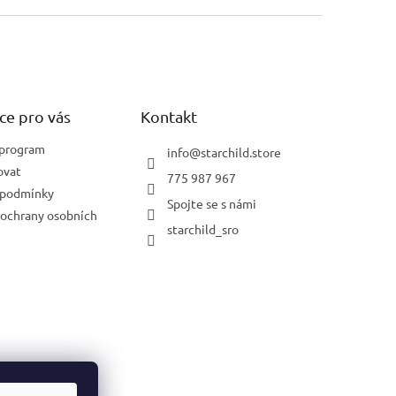
ce pro vás
Kontakt
 program
info
@
starchild.store
ovat
775 987 967
 podmínky
Spojte se s námi
ochrany osobních
starchild_sro