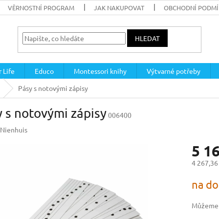
VĚRNOSTNÍ PROGRAM
JAK NAKUPOVAT
OBCHODNÍ PODM
HLEDAT
 Life
Educo
Montessori knihy
Výtvarné potřeby
Pásy s notovými zápisy
 s notovými zápisy
006400
Nienhuis
5 1
4 267,36
Měrná
na do
cena:
Můžeme d