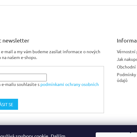
 newsletter
Informa
j e-mail a my vám budeme zasílat informace o nových
Věrnostní
 na našem e-shopu.
Jak nakup
Obchodní
Podmínky 
údajů
 e-mailu souhlasíte s
podmínkami ochrany osobních
ÁSIT SE
Jiskra CZ
oužívá soubory cookie. Dalším