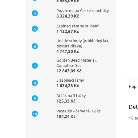
n
3 365,09 Kč
e
Puzzle mapa České republiky
l
3 324,39 Kč
Zapínací rám se stuhami
1 122,67 Kč
Hnědé schody (průhledný lak,
textura dřeva)
4 747,20 Kč
Golden Bead Material,
Complete Set
12 843,09 Kč
3 zapínací rámy
1 634,23 Kč
Popi
Držák na 3 tužky
125,33 Kč
Det
Pastelky – červené, 12 ks
104,24 Kč
16 p