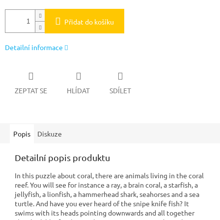
Přidat do košíku
Detailní informace
ZEPTAT SE
HLÍDAT
SDÍLET
Popis
Diskuze
Detailní popis produktu
In this puzzle about coral, there are animals living in the coral
reef. You will see for instance a ray, a brain coral, a starfish, a
jellyfish, a lionfish, a hammerhead shark, seahorses and a sea
turtle. And have you ever heard of the snipe knife fish? It
swims with its heads pointing downwards and all together