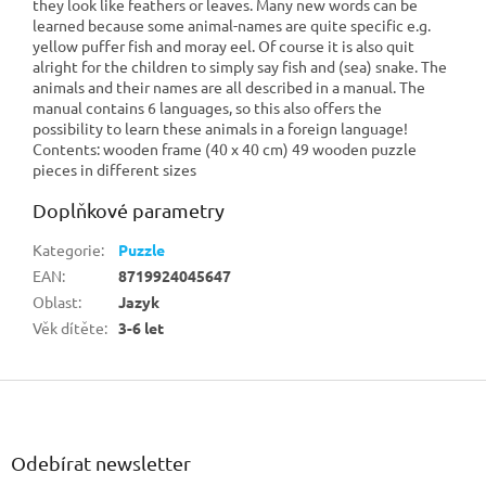
they look like feathers or leaves. Many new words can be
learned because some animal-names are quite specific e.g.
yellow puffer fish and moray eel. Of course it is also quit
alright for the children to simply say fish and (sea) snake. The
animals and their names are all described in a manual. The
manual contains 6 languages, so this also offers the
possibility to learn these animals in a foreign language!
Contents: wooden frame (40 x 40 cm) 49 wooden puzzle
pieces in different sizes
Doplňkové parametry
Kategorie
:
Puzzle
EAN
:
8719924045647
Oblast
:
Jazyk
Věk dítěte
:
3-6 let
Z
á
p
a
Odebírat newsletter
t