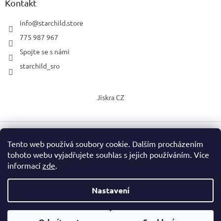
Kontakt
info
@
starchild.store
775 987 967
Spojte se s námi
starchild_sro
Jiskra CZ
Tento web používá soubory cookie. Dalším procházením
Vytvořil Shoptet
tohoto webu vyjadřujete souhlas s jejich používáním. Více
informací
zde
.
Copyright 2026
StarChild s.r.o.
. Všechna práva vyhrazena.
Upravit nastavení cookies
Nastavení
Vážení zákazníci, o prázdninách mohou být dodací lhůty delší, než
Podle zákona o evidenci tržeb je prodávající povinen vystavit
je zobrazeno v detailu výrobku. Neváhejte si ověřit termín