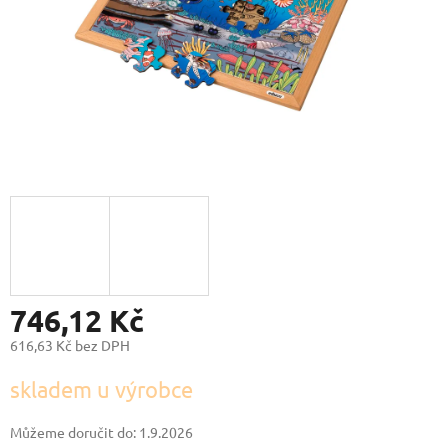
746,12 Kč
616,63 Kč bez DPH
Měrná
skladem u výrobce
cena:
Můžeme doručit do:
1.9.2026