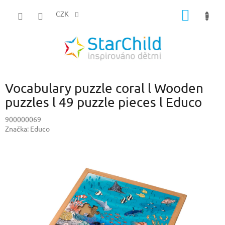
Přejít
NÁKUP
na
CZK
obsah
KOŠÍK
Vocabulary puzzle coral l Wooden
puzzles l 49 puzzle pieces l Educo
900000069
Značka:
Educo