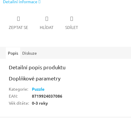
Detailní informace
ZEPTAT SE
HLÍDAT
SDÍLET
Popis
Diskuze
Detailní popis produktu
Doplňkové parametry
Kategorie
:
Puzzle
EAN
:
8719924037086
Věk dítěte
:
0-3 roky
Z
á