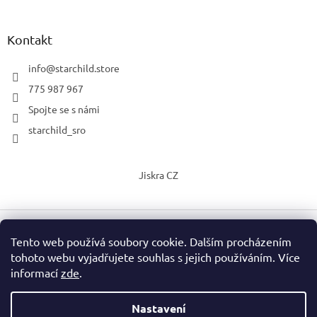
Kontakt
info
@
starchild.store
775 987 967
Spojte se s námi
starchild_sro
Jiskra CZ
Tento web používá soubory cookie. Dalším procházením
Vytvořil Shoptet
tohoto webu vyjadřujete souhlas s jejich používáním. Více
informací
zde
.
Copyright 2026
StarChild s.r.o.
. Všechna práva vyhrazena.
Upravit nastavení cookies
Nastavení