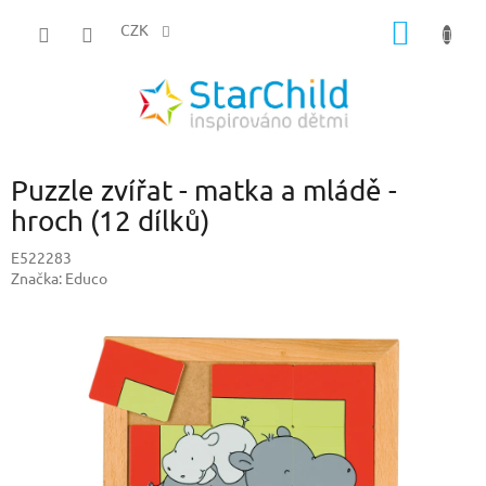
Přejít
NÁKUP
na
CZK
obsah
KOŠÍK
Puzzle zvířat - matka a mládě -
hroch (12 dílků)
E522283
Značka:
Educo