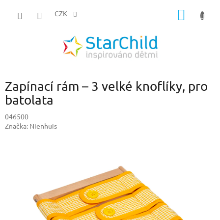
Přejít
NÁKUP
na
CZK
obsah
KOŠÍK
Zapínací rám – 3 velké knoflíky, pro
batolata
046500
Značka:
Nienhuis