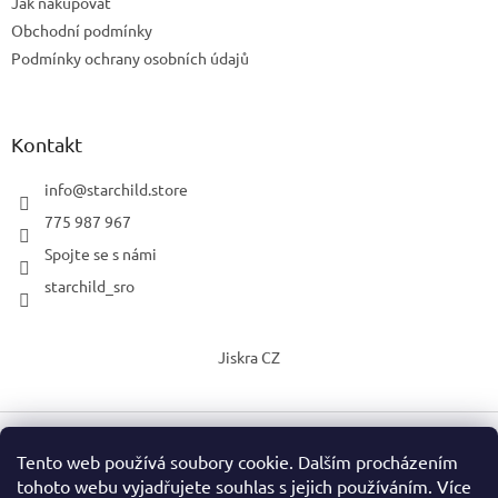
Jak nakupovat
Obchodní podmínky
Podmínky ochrany osobních údajů
Kontakt
info
@
starchild.store
775 987 967
Spojte se s námi
starchild_sro
Jiskra CZ
Tento web používá soubory cookie. Dalším procházením
Vytvořil Shoptet
tohoto webu vyjadřujete souhlas s jejich používáním. Více