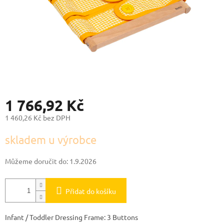
1 766,92 Kč
1 460,26 Kč bez DPH
Měrná
skladem u výrobce
cena:
Můžeme doručit do:
1.9.2026
Přidat do košíku
Infant / Toddler Dressing Frame: 3 Buttons