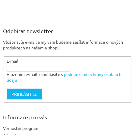
Z
á
p
a
Odebírat newsletter
t
Vložte svůj e-mail a my vám budeme zasílat informace o nových
í
produktech na našem e-shopu.
E-mail
Vložením e-mailu souhlasíte s
podmínkami ochrany osobních
údajů
PŘIHLÁSIT SE
Informace pro vás
Věrnostní program