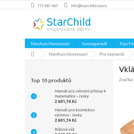
Přejít
775 987 967
info@starchild.store
na
obsah
Nienhuis Montessori
Gonzagarredi
Toys For
Domů
Nienhuis Montessori
Pro nejmenší
P
Vklá
o
s
Značka:
Top 10 produktů
t
r
Manuál pro celostní přístup k
a
matematice – česky
2 601,74 Kč
n
n
Manuál pro kosmickou
í
výchovu - česky
2 601,74 Kč
p
a
Růžová věž