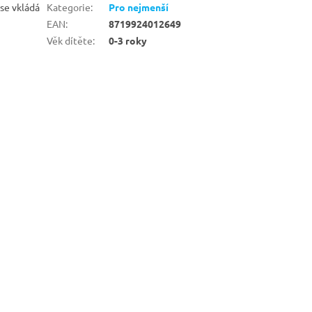
 se vkládá
Kategorie
:
Pro nejmenší
EAN
:
8719924012649
Věk dítěte
:
0-3 roky