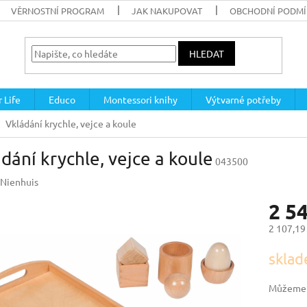
VĚRNOSTNÍ PROGRAM
JAK NAKUPOVAT
OBCHODNÍ PODM
HLEDAT
 Life
Educo
Montessori knihy
Výtvarné potřeby
Vkládání krychle, vejce a koule
dání krychle, vejce a koule
043500
Nienhuis
2 5
2 107,19
Měrná
sklad
cena:
Můžeme d