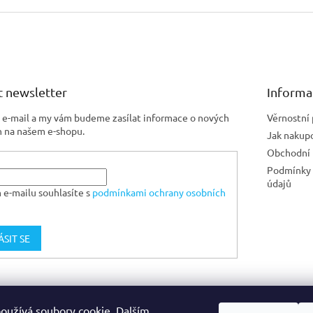
 newsletter
Informa
j e-mail a my vám budeme zasílat informace o nových
Věrnostní
 na našem e-shopu.
Jak nakup
Obchodní
Podmínky 
údajů
 e-mailu souhlasíte s
podmínkami ochrany osobních
ÁSIT SE
Jiskra CZ
oužívá soubory cookie. Dalším