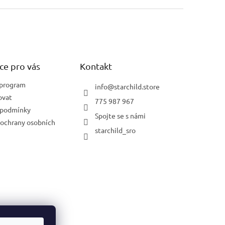
ce pro vás
Kontakt
 program
info
@
starchild.store
ovat
775 987 967
 podmínky
Spojte se s námi
ochrany osobních
starchild_sro