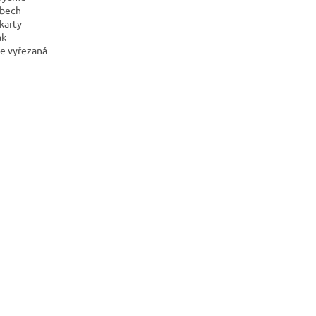
obech
karty
ak
je vyřezaná