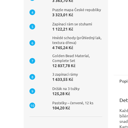
n
3 363,70 Kč
e
Puzzle mapa České republiky
l
3 323,01 Kč
Zapínací rám se stuhami
1 122,21 Kč
Hnědé schody (průhledný lak,
textura dřeva)
4 745,24 Kč
Golden Bead Material,
Complete Set
12 837,78 Kč
3 zapínací rámy
1 633,55 Kč
Popi
Držák na 3 tužky
125,28 Kč
Det
Pastelky – červené, 12 ks
104,20 Kč
Každ
bílé
snad
Kart