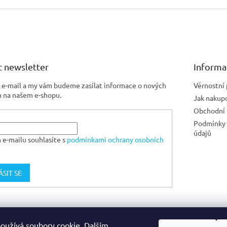
 newsletter
Informa
j e-mail a my vám budeme zasílat informace o nových
Věrnostní
 na našem e-shopu.
Jak nakup
Obchodní
Podmínky 
údajů
 e-mailu souhlasíte s
podmínkami ochrany osobních
ÁSIT SE
Jiskra CZ
oužívá soubory cookie. Dalším