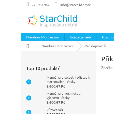
Přejít
775 987 967
info@starchild.store
na
obsah
Nienhuis Montessori
Gonzagarredi
Toys For
Domů
Nienhuis Montessori
Pro nejmenší
P
Přik
o
s
Značka:
Top 10 produktů
t
r
Manuál pro celostní přístup k
a
matematice – česky
2 600,67 Kč
n
n
Manuál pro kosmickou
í
výchovu - česky
2 600,67 Kč
p
a
Růžová věž