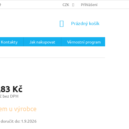
ÍNKY
PODMÍNKY OCHRANY OSOBNÍCH ÚDAJŮ
CZK
Přihlášení
NÁKUPNÍ
Prázdný košík
KOŠÍK
Kontakty
Jak nakupovat
Věrnostní program
,83 Kč
č bez DPH
em u výrobce
oručit do:
1.9.2026