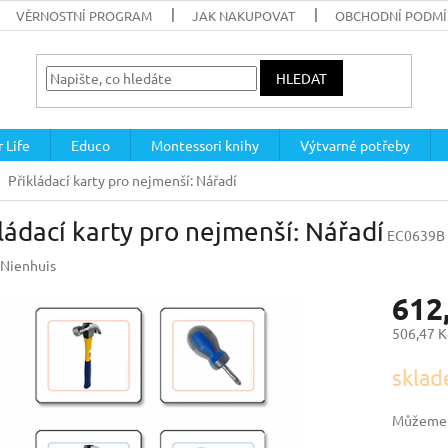
VĚRNOSTNÍ PROGRAM
JAK NAKUPOVAT
OBCHODNÍ PODM
HLEDAT
 Life
Educo
Montessori knihy
Výtvarné potřeby
Přikládací karty pro nejmenší: Nářadí
ládací karty pro nejmenší: Nářadí
EC0639B
Nienhuis
612
506,47 K
Měrná
sklad
cena:
Můžeme d