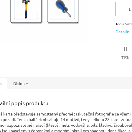
Tools
Matc
Detailní
TISK
s
Diskuze
ailní popis produktu
á karta představuje samostatný předmět (skutečná fotografie se všemi 
m pozadí. Tento balíček obsahuje 14 motivů, tedy celkem 28 karet zobra
no rozpoznatelné nářadí (kleště, metr, vodováha, pila, kladivo, šroubovák 
y jsou navrženy s červenými a modrými okraji pro snadnou identifikaci a 