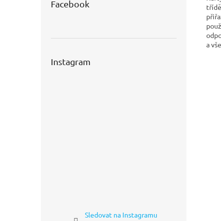
Facebook
tříd
přiř
použ
odpo
a vš
Instagram
Sledovat na Instagramu