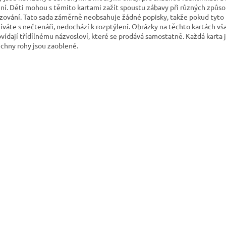
ění. Děti mohou s těmito kartami zažít spoustu zábavy při různých způs
azování. Tato sada záměrně neobsahuje žádné popisky, takže pokud tyto 
íváte s nečtenáři, nedochází k rozptýlení. Obrázky na těchto kartách vš
vídají třídílnému názvosloví, které se prodává samostatně. Každá karta 
echny rohy jsou zaoblené.