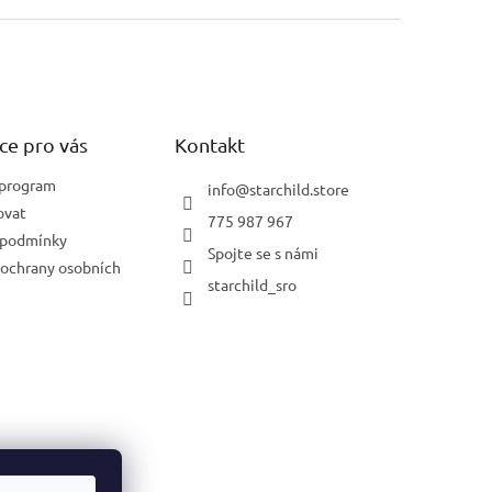
ce pro vás
Kontakt
 program
info
@
starchild.store
ovat
775 987 967
 podmínky
Spojte se s námi
ochrany osobních
starchild_sro