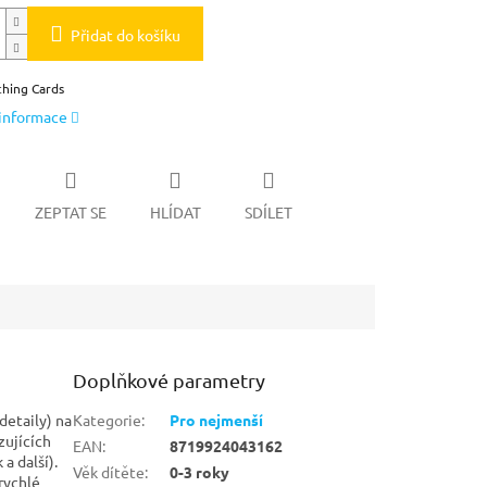
Přidat do košíku
hing Cards
 informace
ZEPTAT SE
HLÍDAT
SDÍLET
Doplňkové parametry
detaily) na
Kategorie
:
Pro nejmenší
zujících
EAN
:
8719924043162
a další).
Věk dítěte
:
0-3 roky
rychlé