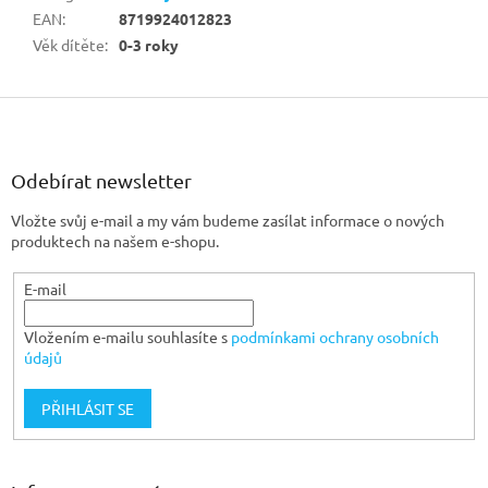
EAN
:
8719924012823
Věk dítěte
:
0-3 roky
Z
á
p
a
Odebírat newsletter
t
Vložte svůj e-mail a my vám budeme zasílat informace o nových
í
produktech na našem e-shopu.
E-mail
Vložením e-mailu souhlasíte s
podmínkami ochrany osobních
údajů
PŘIHLÁSIT SE