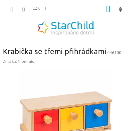
Přejít
NÁKUP
na
CZK
obsah
KOŠÍK
Krabička se třemi přihrádkami
046100
Značka:
Nienhuis