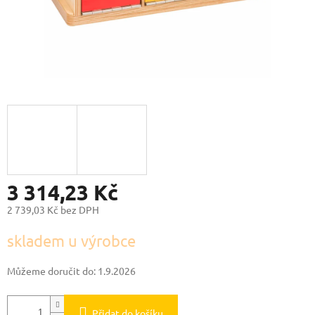
3 314,23 Kč
2 739,03 Kč bez DPH
Měrná
skladem u výrobce
cena:
Můžeme doručit do:
1.9.2026
Přidat do košíku