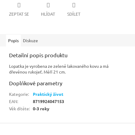
ZEPTAT SE
HLÍDAT
SDÍLET
Popis
Diskuze
Detailní popis produktu
Lopatka je vyrobena ze zeleně lakovaného kovu a má
dřevěnou rukojeť. Měří 21 cm.
Doplňkové parametry
Kategorie
:
Praktický život
EAN
:
8719924047153
Věk dítěte
:
0-3 roky
Z
á