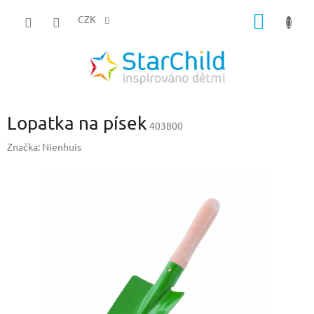
Přejít
NÁKUP
na
CZK
obsah
KOŠÍK
Lopatka na písek
403800
Značka:
Nienhuis