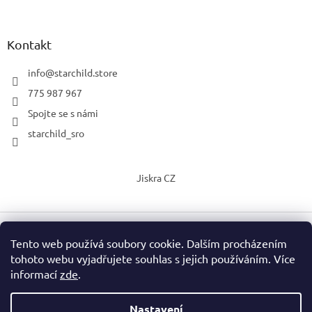
Kontakt
info
@
starchild.store
775 987 967
Spojte se s námi
starchild_sro
Jiskra CZ
Tento web používá soubory cookie. Dalším procházením
Vytvořil Shoptet
tohoto webu vyjadřujete souhlas s jejich používáním. Více
informací
zde
.
Copyright 2026
StarChild s.r.o.
. Všechna práva vyhrazena.
Upravit nastavení cookies
Nastavení