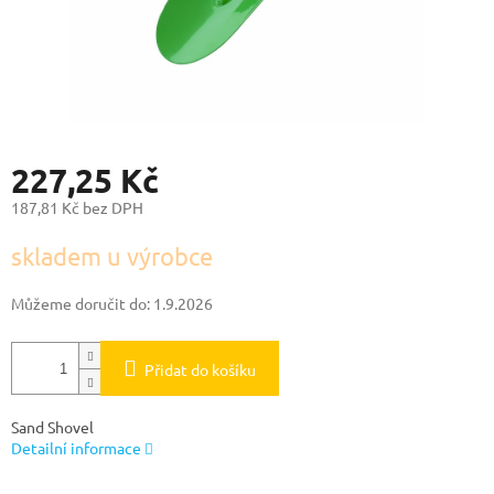
227,25 Kč
187,81 Kč bez DPH
Měrná
skladem u výrobce
cena:
Můžeme doručit do:
1.9.2026
Přidat do košíku
Sand Shovel
Detailní informace