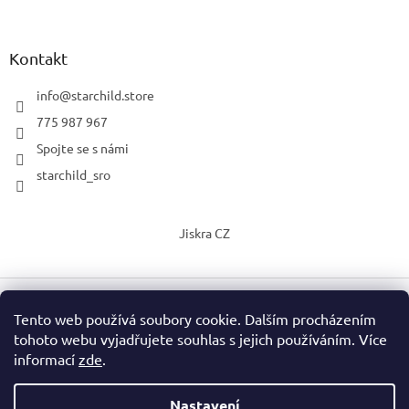
Kontakt
info
@
starchild.store
775 987 967
Spojte se s námi
starchild_sro
Jiskra CZ
Tento web používá soubory cookie. Dalším procházením
Vytvořil Shoptet
tohoto webu vyjadřujete souhlas s jejich používáním. Více
informací
zde
.
Copyright 2026
StarChild s.r.o.
. Všechna práva vyhrazena.
Upravit nastavení cookies
Nastavení