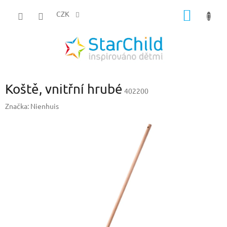
Přejít
NÁKUP
na
CZK
obsah
KOŠÍK
Koště, vnitřní hrubé
402200
Značka:
Nienhuis