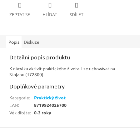
ZEPTAT SE
HLÍDAT
SDÍLET
Popis
Diskuze
Detailní popis produktu
K nácviku aktivit praktického života. Lze uchovávat na
Stojanu (172800).
Doplňkové parametry
Kategorie
:
Praktický život
EAN
:
8719924025700
Věk dítěte
:
0-3 roky
Z
á