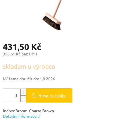
431,50 Kč
356,61 Kč bez DPH
Měrná
skladem u výrobce
cena:
Můžeme doručit do:
1.9.2026
Přidat do košíku
Indoor Broom: Coarse Brown
Detailní informace