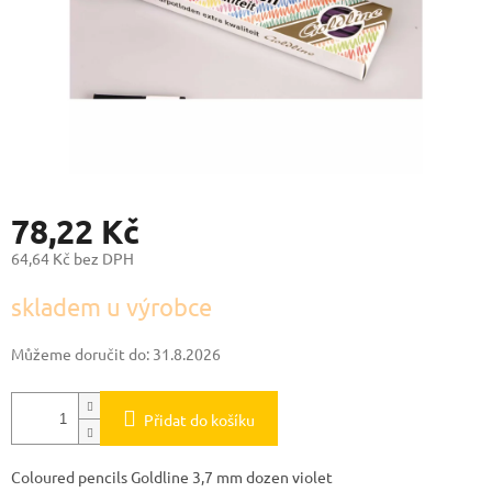
78,22 Kč
64,64 Kč bez DPH
Měrná
skladem u výrobce
cena:
Můžeme doručit do:
31.8.2026
Přidat do košíku
Coloured pencils Goldline 3,7 mm dozen violet