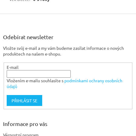
Z
á
p
a
Odebírat newsletter
t
Vložte svůj e-mail a my vám budeme zasílat informace o nových
í
produktech na našem e-shopu.
E-mail
Vložením e-mailu souhlasíte s
podmínkami ochrany osobních
údajů
PŘIHLÁSIT SE
Informace pro vás
Věrnostní program