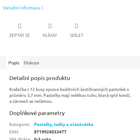
Detailní informace
ZEPTAT SE
HLÍDAT
SDÍLET
Popis
Diskuze
Detailní popis produktu
Krabička s 12 kusy vysoce kvalitních šestihranných pastelek o
průměru 3,7 mm. Pastelky mají měkkou tuhu, která sytě kreslí,
a zároveň se nelámou.
Doplňkové parametry
Kategorie
:
Pastelky, tužky a ořezávátka
EAN
:
8719924033477
Věk dítěte
:
0-3 roky