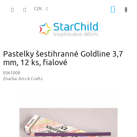
Přejít
NÁKUP
na
CZK
obsah
KOŠÍK
Pastelky šestihranné Goldline 3,7
mm, 12 ks, fialové
E061008
Značka:
Arts & Crafts