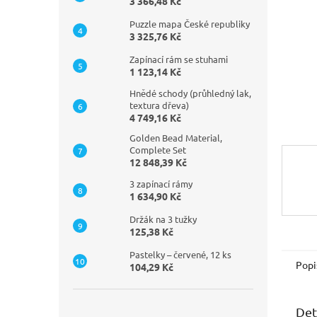
n
3 366,48 Kč
e
Puzzle mapa České republiky
l
3 325,76 Kč
Zapínací rám se stuhami
1 123,14 Kč
Hnědé schody (průhledný lak,
textura dřeva)
4 749,16 Kč
Golden Bead Material,
Complete Set
12 848,39 Kč
3 zapínací rámy
1 634,90 Kč
Držák na 3 tužky
125,38 Kč
Pastelky – červené, 12 ks
Popi
104,29 Kč
Det