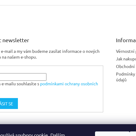
 newsletter
Informa
j e-mail a my vám budeme zasílat informace o nových
Věrnostní
 na našem e-shopu.
Jak nakup
Obchodní
Podmínky 
údajů
 e-mailu souhlasíte s
podmínkami ochrany osobních
ÁSIT SE
Jiskra CZ
oužívá soubory cookie. Dalším