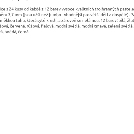
ice s 24 kusy od každé z 12 barev vysoce kvalitních trojhranných pastele
ěru 3,7 mm (jsou užší než jumbo - vhodnější pro větší děti a dospělé). P
 měkkou tuhu, která sytě kreslí, a zároveň se nelámou. 12 barev: bílá, žlut
žová, červená, růžová, fialová, modrá světlá, modrá tmavá, zelená světlá,
á, hnědá, černá