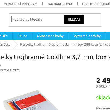
VĚRNOSTNÍ PROGRAM
JAK NAKUPOVAT
OBCHODNÍ PODM
HLEDAT
 Life
Educo
Montessori knihy
Výtvarné potřeby
závátka
Pastelky trojhranné Goldline 3,7 mm, box 288 kusů (24 ks 
elky trojhranné Goldline 3,7 mm, box 
7
Arts & Crafts
2 4
2 058,64
Měrná
skla
cena:
Můžeme d