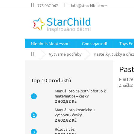
Přejít
775 987 967
info@starchild.store
na
obsah
Nienhuis Montessori
Gonzagarredi
Toys For
Domů
Výtvarné potřeby
Pastelky, tužky a oře
P
Past
o
s
E06126
Top 10 produktů
t
Značka:
r
Manuál pro celostní přístup k
a
matematice – česky
2 602,82 Kč
n
n
Manuál pro kosmickou
í
výchovu - česky
2 602,82 Kč
p
a
Růžová věž