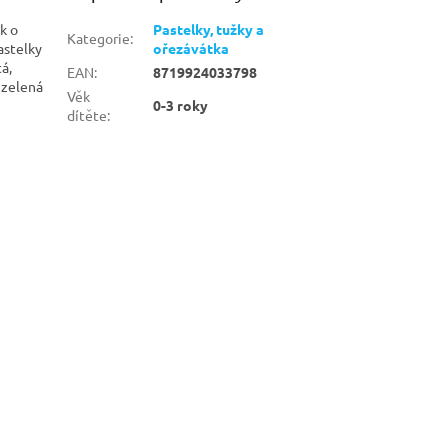
k o
Pastelky, tužky a
Kategorie
:
astelky
ořezávátka
á,
EAN
:
8719924033798
 zelená
Věk
0-3 roky
dítěte
: