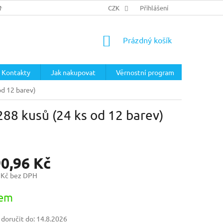
ÍNKY
PODMÍNKY OCHRANY OSOBNÍCH ÚDAJŮ
CZK
Přihlášení
NÁKUPNÍ
Prázdný košík
KOŠÍK
Kontakty
Jak nakupovat
Věrnostní program
od 12 barev)
288 kusů (24 ks od 12 barev)
90,96 Kč
 Kč bez DPH
dem
oručit do:
14.8.2026