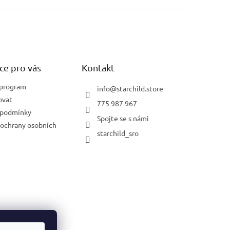
ce pro vás
Kontakt
 program
info
@
starchild.store
ovat
775 987 967
 podmínky
Spojte se s námi
ochrany osobních
starchild_sro