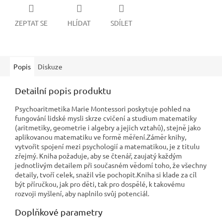
ZEPTAT SE
HLÍDAT
SDÍLET
Popis
Diskuze
Detailní popis produktu
Psychoaritmetika Marie Montessori poskytuje pohled na
fungování lidské mysli skrze cvičení a studium matematiky
(aritmetiky, geometrie i algebry a jejich vztahů), stejně jako
aplikovanou matematiku ve formě měření.Záměr knihy,
vytvořit spojení mezi psychologií a matematikou, je z titulu
zřejmý. Kniha požaduje, aby se čtenář, zaujatý každým
jednotlivým detailem při současném vědomí toho, že všechny
detaily, tvoří celek, snažil vše pochopit.Kniha si klade za cíl
být příručkou, jak pro děti, tak pro dospělé, k takovému
rozvoji myšlení, aby naplnilo svůj potenciál.
Doplňkové parametry