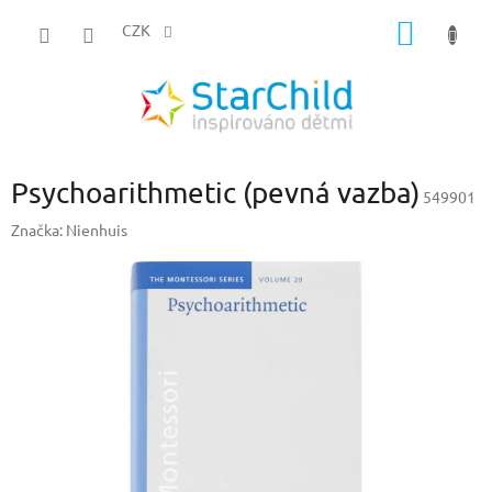
Přejít
NÁKUP
na
CZK
obsah
KOŠÍK
Psychoarithmetic (pevná vazba)
549901
Značka:
Nienhuis