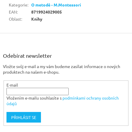
Kategorie
:
O metodě - M.Montessori
EAN
:
8719924029005
Oblast
:
Knihy
Z
á
p
a
Odebírat newsletter
t
Vložte svůj e-mail a my vám budeme zasílat informace o nových
í
produktech na našem e-shopu.
E-mail
Vložením e-mailu souhlasíte s
podmínkami ochrany osobních
údajů
PŘIHLÁSIT SE