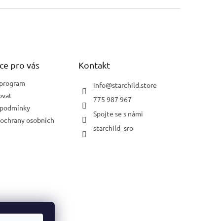
ce pro vás
Kontakt
 program
info
@
starchild.store
ovat
775 987 967
 podmínky
Spojte se s námi
ochrany osobních
starchild_sro