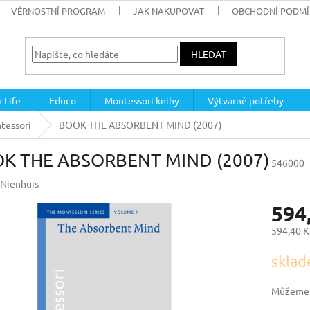
VĚRNOSTNÍ PROGRAM
JAK NAKUPOVAT
OBCHODNÍ PODM
HLEDAT
 Life
Educo
Montessori knihy
Výtvarné potřeby
tessori
BOOK THE ABSORBENT MIND (2007)
K THE ABSORBENT MIND (2007)
546000
Nienhuis
594
594,40 K
Měrná
sklad
cena:
Můžeme d