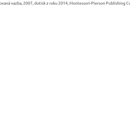
ovaná vazba, 2007, dotisk z roku 2014, Montessori-Pierson Publishing