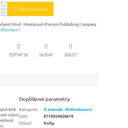
Přidat do košíku
rbent Mind - Montessori-Pierson Publishing Company
 informace
ZEPTAT SE
HLÍDAT
SDÍLET
Doplňkové parametry
ckých knih
Kategorie
:
O metodě - M.Montessori
osti učení.
EAN
:
8719924028619
ovědnost
Oblast
:
Knihy
n,