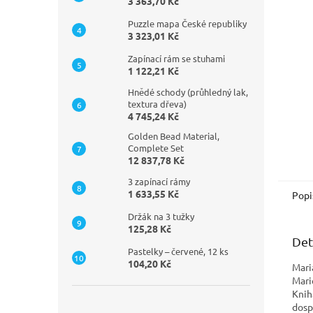
n
3 363,70 Kč
e
Puzzle mapa České republiky
l
3 323,01 Kč
Zapínací rám se stuhami
1 122,21 Kč
Hnědé schody (průhledný lak,
textura dřeva)
4 745,24 Kč
Golden Bead Material,
Complete Set
12 837,78 Kč
3 zapínací rámy
1 633,55 Kč
Popi
Držák na 3 tužky
125,28 Kč
Det
Pastelky – červené, 12 ks
104,20 Kč
Mari
Mari
Knih
dosp