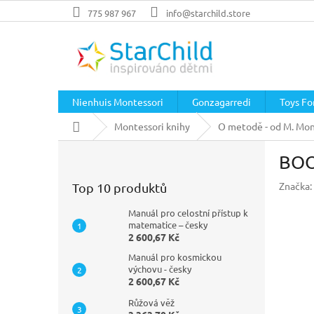
Přejít
775 987 967
info@starchild.store
na
obsah
Nienhuis Montessori
Gonzagarredi
Toys For
Domů
Montessori knihy
O metodě - od M. Mon
P
BOO
o
s
Značka:
Top 10 produktů
t
r
Manuál pro celostní přístup k
a
matematice – česky
2 600,67 Kč
n
n
Manuál pro kosmickou
í
výchovu - česky
2 600,67 Kč
p
a
Růžová věž