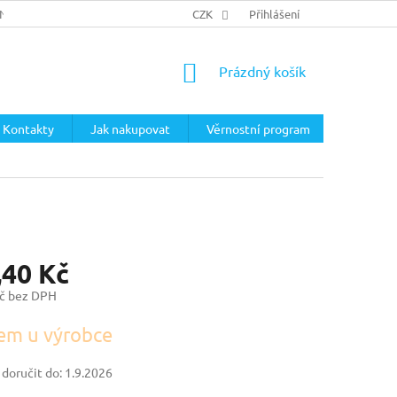
ÍNKY
PODMÍNKY OCHRANY OSOBNÍCH ÚDAJŮ
CZK
Přihlášení
NÁKUPNÍ
Prázdný košík
KOŠÍK
Kontakty
Jak nakupovat
Věrnostní program
,40 Kč
č bez DPH
em u výrobce
oručit do:
1.9.2026