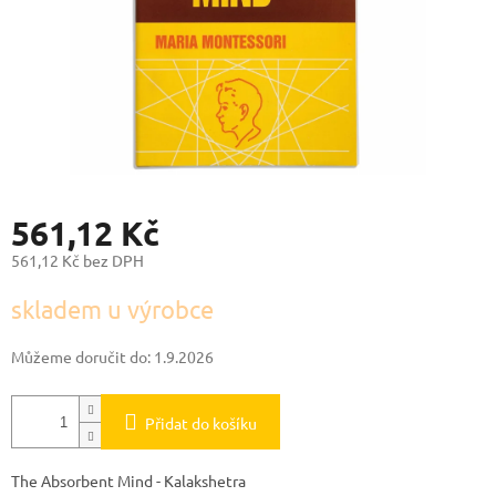
561,12 Kč
561,12 Kč bez DPH
Měrná
skladem u výrobce
cena:
Můžeme doručit do:
1.9.2026
Přidat do košíku
The Absorbent Mind - Kalakshetra