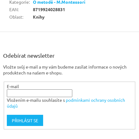
Kategorie
:
O metodě - M.Montessori
EAN
:
8719924028831
Oblast
:
Knihy
Z
á
p
a
Odebírat newsletter
t
Vložte svůj e-mail a my vám budeme zasílat informace o nových
í
produktech na našem e-shopu.
E-mail
Vložením e-mailu souhlasíte s
podmínkami ochrany osobních
údajů
PŘIHLÁSIT SE