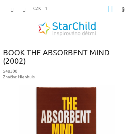
Přejít
NÁKUP
na
CZK
obsah
KOŠÍK
BOOK THE ABSORBENT MIND
(2002)
548300
Značka:
Nienhuis