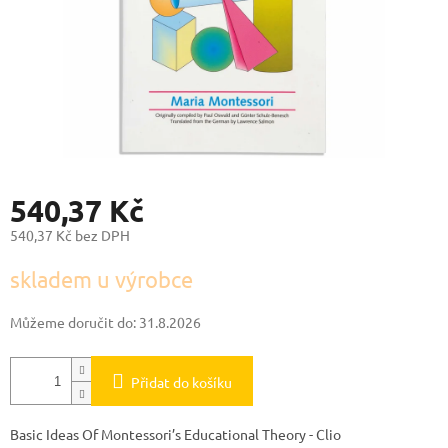
540,37 Kč
540,37 Kč bez DPH
Měrná
skladem u výrobce
cena:
Můžeme doručit do:
31.8.2026
Přidat do košíku
Basic Ideas Of Montessori’s Educational Theory - Clio