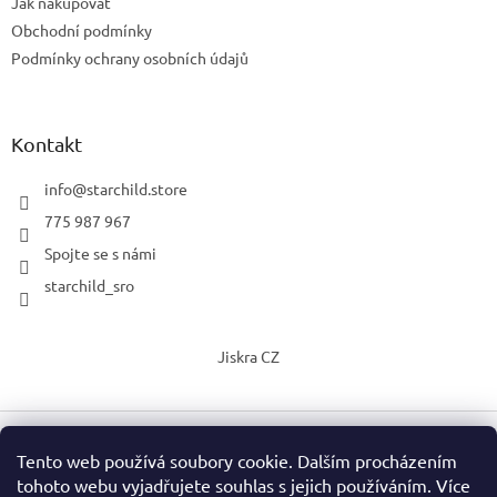
Jak nakupovat
Obchodní podmínky
Podmínky ochrany osobních údajů
Kontakt
info
@
starchild.store
775 987 967
Spojte se s námi
starchild_sro
Jiskra CZ
Tento web používá soubory cookie. Dalším procházením
Vytvořil Shoptet
tohoto webu vyjadřujete souhlas s jejich používáním. Více