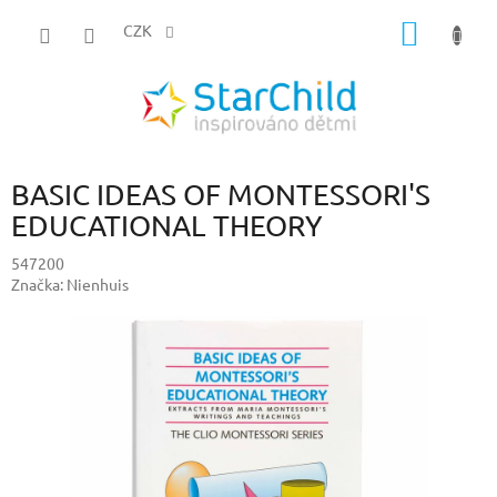
Přejít
NÁKUP
na
CZK
obsah
KOŠÍK
BASIC IDEAS OF MONTESSORI'S
EDUCATIONAL THEORY
547200
Značka:
Nienhuis