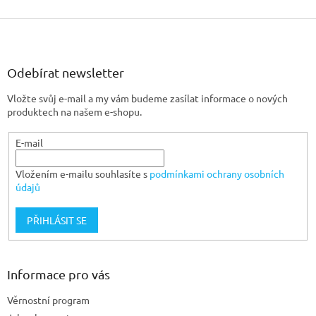
Z
á
p
a
Odebírat newsletter
t
Vložte svůj e-mail a my vám budeme zasílat informace o nových
í
produktech na našem e-shopu.
E-mail
Vložením e-mailu souhlasíte s
podmínkami ochrany osobních
údajů
PŘIHLÁSIT SE
Informace pro vás
Věrnostní program