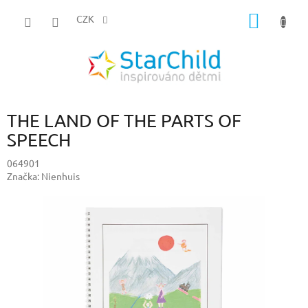
Přejít
NÁKUP
na
CZK
obsah
KOŠÍK
THE LAND OF THE PARTS OF
SPEECH
064901
Značka:
Nienhuis