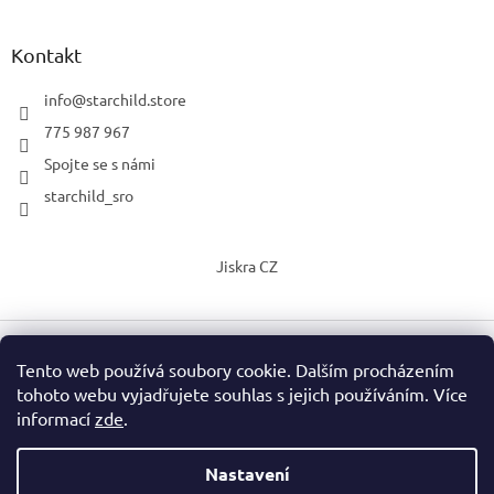
Kontakt
info
@
starchild.store
775 987 967
Spojte se s námi
starchild_sro
Jiskra CZ
Tento web používá soubory cookie. Dalším procházením
Vytvořil Shoptet
tohoto webu vyjadřujete souhlas s jejich používáním. Více
informací
zde
.
Copyright 2026
StarChild s.r.o.
. Všechna práva vyhrazena.
Upravit nastavení cookies
Nastavení