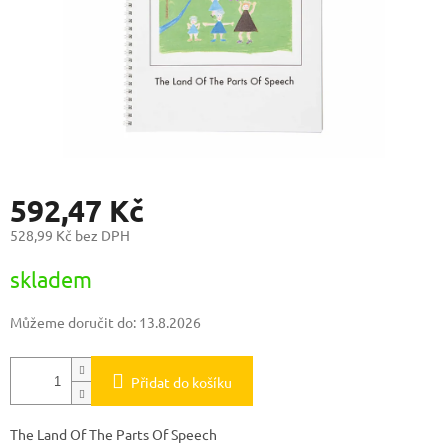
592,47 Kč
528,99 Kč bez DPH
Měrná
skladem
cena:
Můžeme doručit do:
13.8.2026
Přidat do košíku
The Land Of The Parts Of Speech