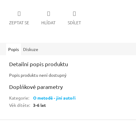
ZEPTAT SE
HLÍDAT
SDÍLET
Popis
Diskuze
Detailní popis produktu
Popis produktu není dostupný
Doplňkové parametry
Kategorie
:
O metodě - jiní autoři
Věk dítěte
:
3-6 let
Z
á
p