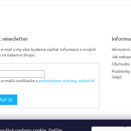
 newsletter
Informa
j e-mail a my vám budeme zasílat informace o nových
Věrnostní
 na našem e-shopu.
Jak nakup
Obchodní
Podmínky 
údajů
 e-mailu souhlasíte s
podmínkami ochrany osobních
ÁSIT SE
Jiskra CZ
oužívá soubory cookie. Dalším