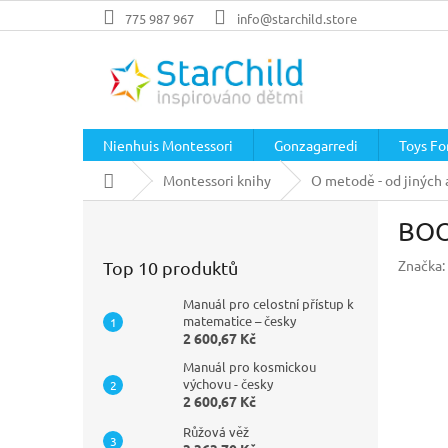
Přejít
775 987 967
info@starchild.store
na
obsah
Nienhuis Montessori
Gonzagarredi
Toys For
Domů
Montessori knihy
O metodě - od jiných 
P
BOO
o
s
Značka:
Top 10 produktů
t
r
Manuál pro celostní přístup k
a
matematice – česky
2 600,67 Kč
n
n
Manuál pro kosmickou
í
výchovu - česky
2 600,67 Kč
p
a
Růžová věž