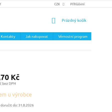
ÍNKY
PODMÍNKY OCHRANY OSOBNÍCH ÚDAJŮ
CZK
Přihlášení
NÁKUPNÍ
Prázdný košík
KOŠÍK
Kontakty
Jak nakupovat
Věrnostní program
,70 Kč
č bez DPH
em u výrobce
oručit do:
31.8.2026