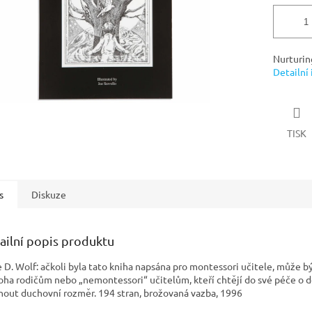
Nurturin
Detailní
TISK
s
Diskuze
ailní popis produktu
e D. Wolf: ačkoli byla tato kniha napsána pro montessori učitele, může b
oha rodičům nebo „nemontessori“ učitelům, kteří chtějí do své péče o d
nout duchovní rozměr. 194 stran, brožovaná vazba, 1996