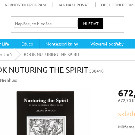
VĚRNOSTNÍ PROGRAM
JAK NAKUPOVAT
OBCHODNÍ PODM
HLEDAT
 Life
Educo
Montessori knihy
Výtvarné potřeby
autorů
BOOK NUTURING THE SPIRIT
K NUTURING THE SPIRIT
538410
Nienhuis
672
672,70 K
Měrná
sklad
cena:
Můžeme d