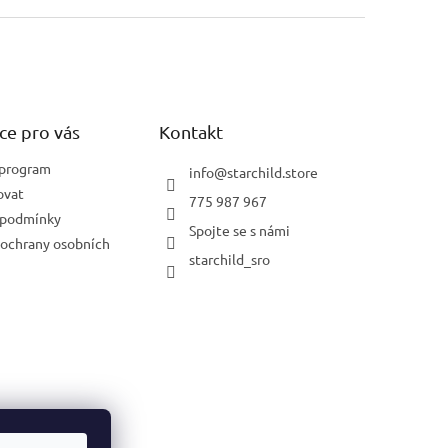
ce pro vás
Kontakt
 program
info
@
starchild.store
ovat
775 987 967
 podmínky
Spojte se s námi
ochrany osobních
starchild_sro