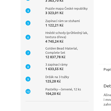
n
3 363,70 Kč
e
Puzzle mapa České republiky
l
3 323,01 Kč
Zapínací rám se stuhami
1 122,21 Kč
Hnědé schody (průhledný lak,
textura dřeva)
4 745,24 Kč
Golden Bead Material,
Complete Set
12 837,78 Kč
3 zapínací rámy
1 633,55 Kč
Popi
Držák na 3 tužky
125,28 Kč
Det
Pastelky – červené, 12 ks
104,20 Kč
Alin
i mn
zahr