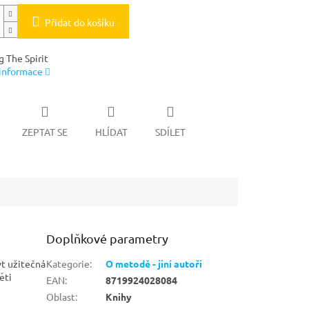
Přidat do košíku
g The Spirit
 informace
ZEPTAT SE
HLÍDAT
SDÍLET
Doplňkové parametry
ýt užitečná
Kategorie
:
O metodě - jiní autoři
ěti
EAN
:
8719924028084
Oblast
:
Knihy