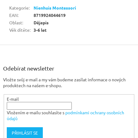
Kategorie
:
Nienhuis Montessori
EAN
:
8719924044619
Oblast
:
Dějepis
Věk dítěte
:
3-6 let
Z
á
p
a
Odebírat newsletter
t
Vložte svůj e-mail a my vám budeme zasílat informace o nových
í
produktech na našem e-shopu.
E-mail
Vložením e-mailu souhlasíte s
podmínkami ochrany osobních
údajů
PŘIHLÁSIT SE