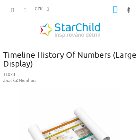
Přejít
NÁKUP
na
CZK
obsah
KOŠÍK
Timeline History Of Numbers (Large
Display)
TL023
Značka:
Nienhuis