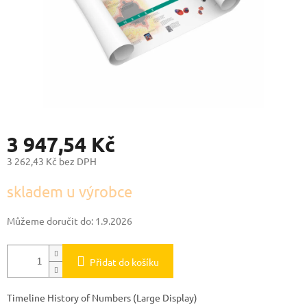
3 947,54 Kč
3 262,43 Kč bez DPH
Měrná
skladem u výrobce
cena:
Můžeme doručit do:
1.9.2026
Přidat do košíku
Timeline History of Numbers (Large Display)