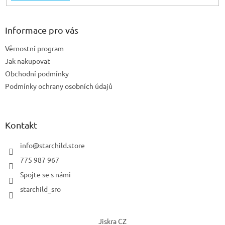
Informace pro vás
Věrnostní program
Jak nakupovat
Obchodní podmínky
Podmínky ochrany osobních údajů
Kontakt
info
@
starchild.store
775 987 967
Spojte se s námi
starchild_sro
Jiskra CZ