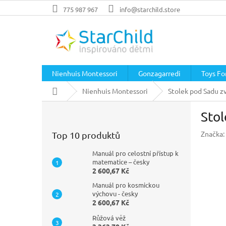
Přejít
775 987 967
info@starchild.store
na
obsah
Nienhuis Montessori
Gonzagarredi
Toys For
Domů
Nienhuis Montessori
Stolek pod Sadu z
P
Stol
o
s
Značka:
Top 10 produktů
t
r
Manuál pro celostní přístup k
a
matematice – česky
2 600,67 Kč
n
n
Manuál pro kosmickou
í
výchovu - česky
2 600,67 Kč
p
a
Růžová věž