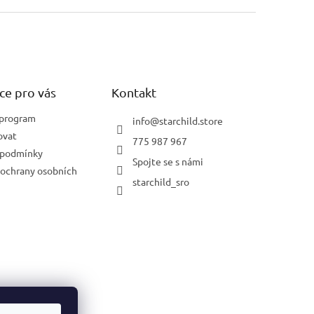
ce pro vás
Kontakt
 program
info
@
starchild.store
ovat
775 987 967
 podmínky
Spojte se s námi
ochrany osobních
starchild_sro