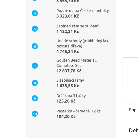
n
3 363,70 Kč
e
Puzzle mapa České republiky
l
3 323,01 Kč
Zapínací rám se stuhami
1 122,21 Kč
Hnědé schody (průhledný lak,
textura dřeva)
4 745,24 Kč
Golden Bead Material,
Complete Set
12 837,78 Kč
3 zapínací rámy
1 633,55 Kč
Držák na 3 tužky
125,28 Kč
Popi
Pastelky – červené, 12 ks
104,20 Kč
Det