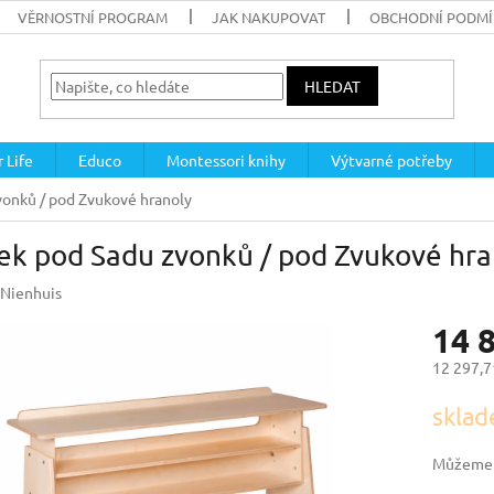
VĚRNOSTNÍ PROGRAM
JAK NAKUPOVAT
OBCHODNÍ PODM
HLEDAT
 Life
Educo
Montessori knihy
Výtvarné potřeby
vonků / pod Zvukové hranoly
ek pod Sadu zvonků / pod Zvukové hra
Nienhuis
14 
12 297,7
Měrná
sklad
cena:
Můžeme d