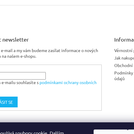
 newsletter
Informa
j e-mail a my vám budeme zasílat informace o nových
Věrnostní
 na našem e-shopu.
Jak nakup
Obchodní
Podmínky 
údajů
 e-mailu souhlasíte s
podmínkami ochrany osobních
ÁSIT SE
Jiskra CZ
oužívá soubory cookie. Dalším