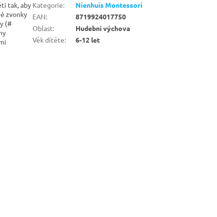
ti tak, aby
Kategorie
:
Nienhuis Montessori
né zvonky
EAN
:
8719924017750
y (#
Oblast
:
Hudební výchova
ny
Věk dítěte
:
6-12 let
mi