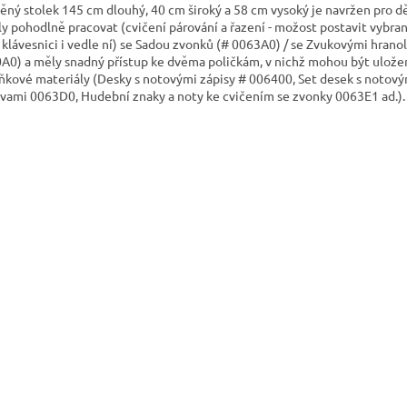
ěný stolek 145 cm dlouhý, 40 cm široký a 58 cm vysoký je navržen pro dě
y pohodlně pracovat (cvičení párování a řazení - možost postavit vybra
 klávesnici i vedle ní) se Sadou zvonků (# 0063A0) / se Zvukovými hranol
A0) a měly snadný přístup ke dvěma poličkám, v nichž mohou být ulože
ňkové materiály (Desky s notovými zápisy # 006400, Set desek s notový
vami 0063D0, Hudební znaky a noty ke cvičením se zvonky 0063E1 ad.).