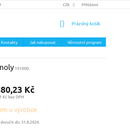
ÍNKY
PODMÍNKY OCHRANY OSOBNÍCH ÚDAJŮ
CZK
Přihlášení
NÁKUPNÍ
Prázdný košík
KOŠÍK
Kontakty
Jak nakupovat
Věrnostní program
noly
191000
880,23 Kč
1 Kč bez DPH
em u výrobce
oručit do:
31.8.2026