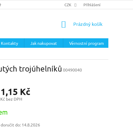
ÍNKY
PODMÍNKY OCHRANY OSOBNÍCH ÚDAJŮ
CZK
Přihlášení
NÁKUPNÍ
Prázdný košík
KOŠÍK
Kontakty
Jak nakupovat
Věrnostní program
utých trojúhelníků
00490040
11,15 Kč
 Kč bez DPH
dem
oručit do:
14.8.2026