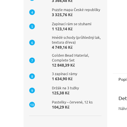
n
3 366,48 Kč
e
Puzzle mapa České republiky
l
3 325,76 Kč
Zapínací rám se stuhami
1 123,14 Kč
Hnědé schody (průhledný lak,
textura dřeva)
4 749,16 Kč
Golden Bead Material,
Complete Set
12 848,39 Kč
3 zapínací rámy
1 634,90 Kč
Popi
Držák na 3 tužky
125,38 Kč
Det
Pastelky – červené, 12 ks
104,29 Kč
Náhr