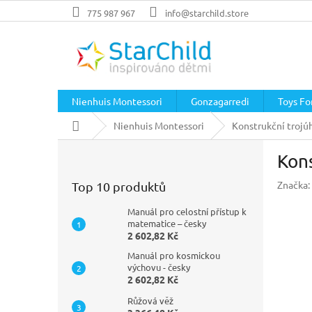
Přejít
775 987 967
info@starchild.store
na
obsah
Nienhuis Montessori
Gonzagarredi
Toys For
Domů
Nienhuis Montessori
Konstrukční trojúh
P
Kons
o
s
Značka:
Top 10 produktů
t
r
Manuál pro celostní přístup k
a
matematice – česky
2 602,82 Kč
n
n
Manuál pro kosmickou
í
výchovu - česky
2 602,82 Kč
p
a
Růžová věž