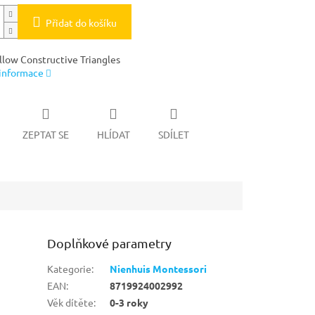
Přidat do košíku
ellow Constructive Triangles
 informace
ZEPTAT SE
HLÍDAT
SDÍLET
Doplňkové parametry
Kategorie
:
Nienhuis Montessori
EAN
:
8719924002992
Věk dítěte
:
0-3 roky