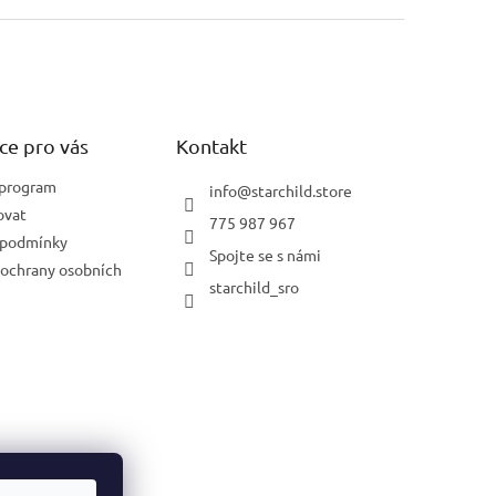
ce pro vás
Kontakt
 program
info
@
starchild.store
ovat
775 987 967
 podmínky
Spojte se s námi
ochrany osobních
starchild_sro