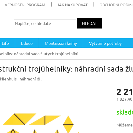
VĚRNOSTNÍ PROGRAM
JAK NAKUPOVAT
OBCHODNÍ PODM
HLEDAT
 Life
Educo
Montessori knihy
Výtvarné potřeby
elníky: náhradní sada žlutých trojúhelníků
trukční trojúhelníky: náhradní sada žl
Nienhuis - náhradní díl
2 2
1 827,40
Měrná
skla
cena:
Můžeme d