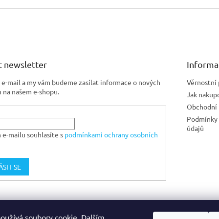
 newsletter
Informa
j e-mail a my vám budeme zasílat informace o nových
Věrnostní
 na našem e-shopu.
Jak nakup
Obchodní
Podmínky 
údajů
 e-mailu souhlasíte s
podmínkami ochrany osobních
ÁSIT SE
Jiskra CZ
oužívá soubory cookie. Dalším