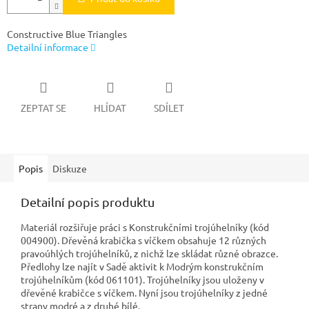
Constructive Blue Triangles
Detailní informace
ZEPTAT SE
HLÍDAT
SDÍLET
Popis
Diskuze
Detailní popis produktu
Materiál rozšiřuje práci s Konstrukčními trojúhelníky (kód
004900). Dřevěná krabička s víčkem obsahuje 12 různých
pravoúhlých trojúhelníků, z nichž lze skládat různé obrazce.
Předlohy lze najít v Sadě aktivit k Modrým konstrukčním
trojúhelníkům (kód 061101). Trojúhelníky jsou uloženy v
dřevěné krabičce s víčkem. Nyní jsou trojúhelníky z jedné
strany modré a z druhé bílé.