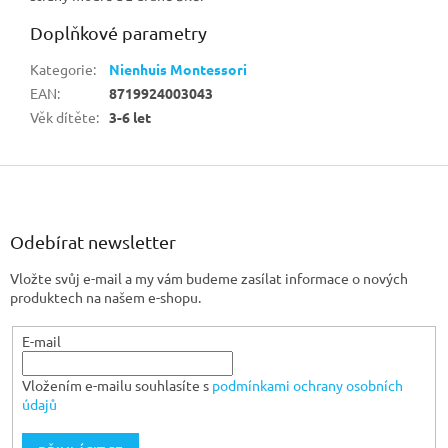
Doplňkové parametry
Kategorie
:
Nienhuis Montessori
EAN
:
8719924003043
Věk dítěte
:
3-6 let
Z
á
p
a
Odebírat newsletter
t
Vložte svůj e-mail a my vám budeme zasílat informace o nových
í
produktech na našem e-shopu.
E-mail
Vložením e-mailu souhlasíte s
podmínkami ochrany osobních
údajů