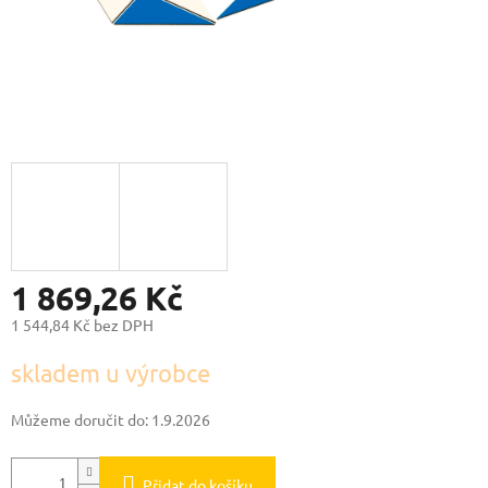
1 869,26 Kč
1 544,84 Kč bez DPH
Měrná
skladem u výrobce
cena:
Můžeme doručit do:
1.9.2026
Přidat do košíku