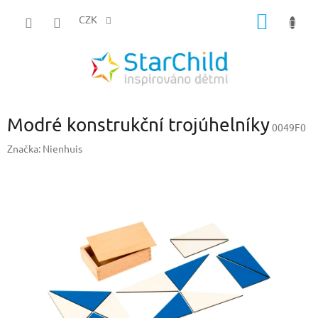
Přejít
NÁKUP
na
CZK
obsah
KOŠÍK
Modré konstrukční trojúhelníky
0049F0
Značka:
Nienhuis