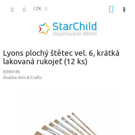
Přejít
NÁKUP
na
CZK
obsah
KOŠÍK
Lyons plochý štětec vel. 6, krátká
lakovaná rukojeť (12 ks)
E040146
Značka:
Arts & Crafts