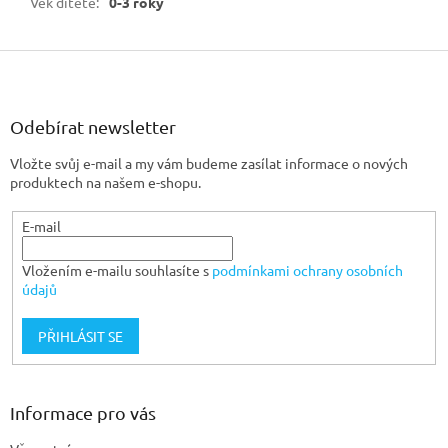
Věk dítěte
:
0-3 roky
Z
á
p
a
Odebírat newsletter
t
Vložte svůj e-mail a my vám budeme zasílat informace o nových
í
produktech na našem e-shopu.
E-mail
Vložením e-mailu souhlasíte s
podmínkami ochrany osobních
údajů
PŘIHLÁSIT SE
Informace pro vás