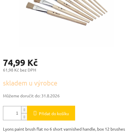
74,99 Kč
61,98 Kč bez DPH
Měrná
skladem u výrobce
cena:
Můžeme doručit do:
31.8.2026
Přidat do košíku
Lyons paint brush flat no 6 short varnished handle, box 12 brushes