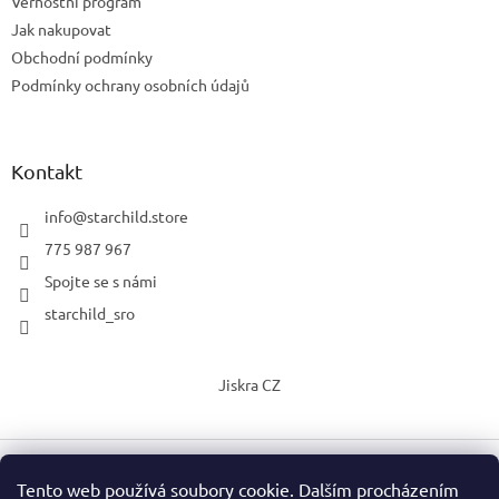
Věrnostní program
Jak nakupovat
Obchodní podmínky
Podmínky ochrany osobních údajů
Kontakt
info
@
starchild.store
775 987 967
Spojte se s námi
starchild_sro
Jiskra CZ
Tento web používá soubory cookie. Dalším procházením
Vytvořil Shoptet