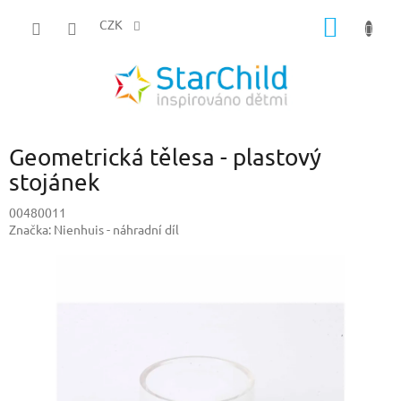
Přejít
NÁKUP
na
CZK
obsah
KOŠÍK
Geometrická tělesa - plastový
stojánek
00480011
Značka:
Nienhuis - náhradní díl