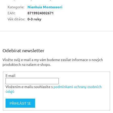
Kategorie
:
Nienhuis Montessori
EAN
:
8719924002671
Věk dítěte
:
0-3 roky
Z
á
p
a
Odebírat newsletter
t
Vložte svůj e-mail a my vám budeme zasílat informace o nových
í
produktech na našem e-shopu.
E-mail
Vložením e-mailu souhlasíte s
podmínkami ochrany osobních
údajů
PŘIHLÁSIT SE