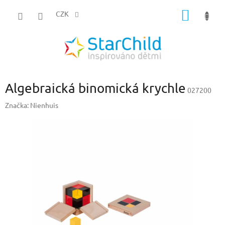
Přejít
NÁKUP
na
CZK
obsah
KOŠÍK
Algebraická binomická krychle
027200
Značka:
Nienhuis