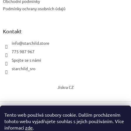
Obchodní podmínky
Podmínky ochrany osobních údajů
Kontakt
info
@
starchild.store
775 987 967
Spojte se s námi
starchild_sro
Jiskra CZ
Tento web používá soubory cookie. Dalším procházením
Vytvořil Shoptet
tohoto webu vyjadřujete souhlas s jejich používáním. Více
informací
zde
.