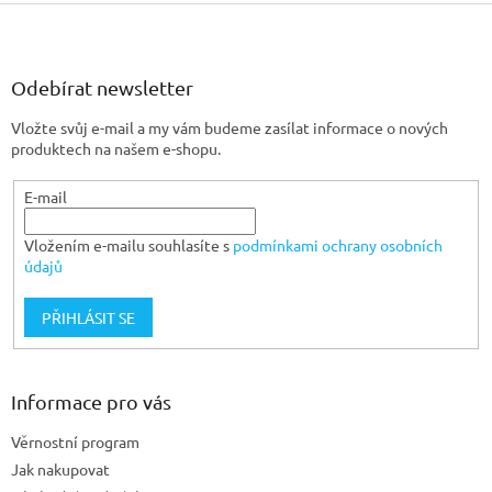
Z
á
p
a
Odebírat newsletter
t
Vložte svůj e-mail a my vám budeme zasílat informace o nových
í
produktech na našem e-shopu.
E-mail
Vložením e-mailu souhlasíte s
podmínkami ochrany osobních
údajů
PŘIHLÁSIT SE
Informace pro vás
Věrnostní program
Jak nakupovat