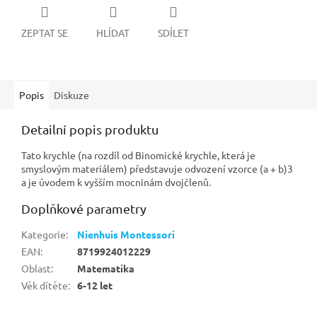
ZEPTAT SE
HLÍDAT
SDÍLET
Popis
Diskuze
Detailní popis produktu
Tato krychle (na rozdíl od Binomické krychle, která je
smyslovým materiálem) představuje odvození vzorce (a + b)3
a je úvodem k vyšším mocninám dvojčlenů.
Doplňkové parametry
Kategorie
:
Nienhuis Montessori
EAN
:
8719924012229
Oblast
:
Matematika
Věk dítěte
:
6-12 let