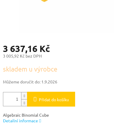
3 637,16 Kč
3 005,92 Kč bez DPH
Měrná
skladem u výrobce
cena:
Můžeme doručit do:
1.9.2026
Přidat do košíku
Algebraic Binomial Cube
Detailní informace