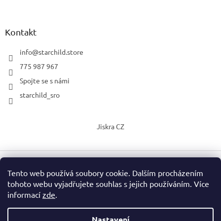
Kontakt
info
@
starchild.store
775 987 967
Spojte se s námi
starchild_sro
Jiskra CZ
Tento web používá soubory cookie. Dalším procházením
Vytvořil Shoptet
tohoto webu vyjadřujete souhlas s jejich používáním. Více
informací
zde
.
Copyright 2026
StarChild s.r.o.
. Všechna práva vyhrazena.
Upravit nastavení cookies
Nastavení