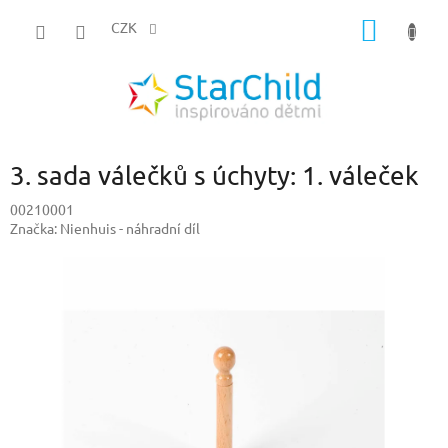
Přejít
NÁKUP
na
CZK
obsah
KOŠÍK
3. sada válečků s úchyty: 1. váleček
00210001
Značka:
Nienhuis - náhradní díl