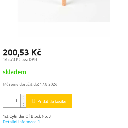
200,53 Kč
165,73 Kč bez DPH
Měrná
skladem
cena:
Můžeme doručit do:
17.8.2026
Přidat do košíku
1st Cylinder Of Block No. 3
Detailní informace