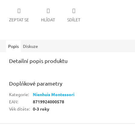
ZEPTAT SE
HLÍDAT
SDÍLET
Popis
Diskuze
Detailní popis produktu
Doplňkové parametry
Kategorie
:
Nienhuis Montessori
EAN
:
8719924000578
Věk dítěte
:
0-3 roky
Z
á