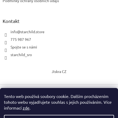
Podmínky ochrany osobních údajů
Kontakt
info
@
starchild.store
775 987 967
Spojte se s námi
starchild_sro
Jiskra CZ
Tento web používá soubory cookie. Dalším procházením
Vytvořil Shoptet
tohoto webu vyjadřujete souhlas s jejich používáním. Více
informací
zde
.
Copyright 2026
StarChild s.r.o.
. Všechna práva vyhrazena.