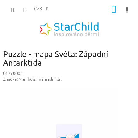
Přejít
NÁKUP
na
CZK
obsah
KOŠÍK
Puzzle - mapa Světa: Západní
Antarktida
01770003
Značka:
Nienhuis - náhradní díl