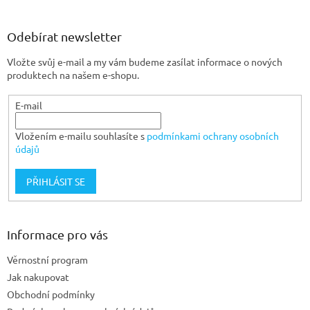
á
p
a
Odebírat newsletter
t
Vložte svůj e-mail a my vám budeme zasílat informace o nových
í
produktech na našem e-shopu.
E-mail
Vložením e-mailu souhlasíte s
podmínkami ochrany osobních
údajů
PŘIHLÁSIT SE
Informace pro vás
Věrnostní program
Jak nakupovat
Obchodní podmínky