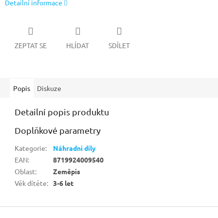
Detailní informace
ZEPTAT SE
HLÍDAT
SDÍLET
Popis
Diskuze
Detailní popis produktu
Doplňkové parametry
Kategorie
:
Náhradní díly
EAN
:
8719924009540
Oblast
:
Zeměpis
Věk dítěte
:
3-6 let
Z