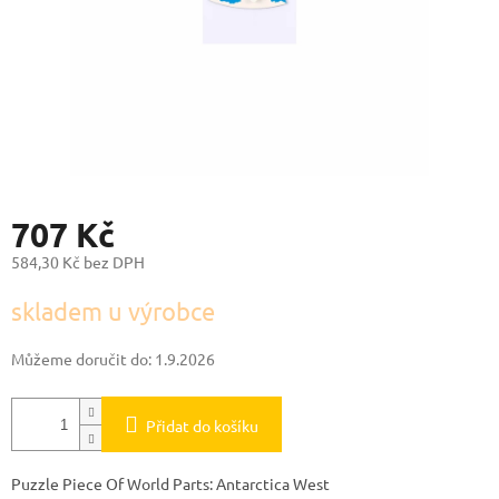
707 Kč
584,30 Kč bez DPH
Měrná
skladem u výrobce
cena:
Můžeme doručit do:
1.9.2026
Přidat do košíku
Puzzle Piece Of World Parts: Antarctica West